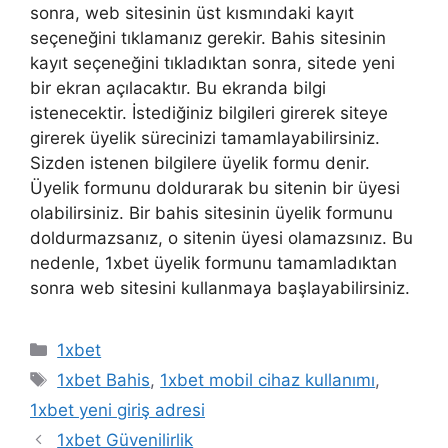
sonra, web sitesinin üst kısmındaki kayıt
seçeneğini tıklamanız gerekir. Bahis sitesinin
kayıt seçeneğini tıkladıktan sonra, sitede yeni
bir ekran açılacaktır. Bu ekranda bilgi
istenecektir. İstediğiniz bilgileri girerek siteye
girerek üyelik sürecinizi tamamlayabilirsiniz.
Sizden istenen bilgilere üyelik formu denir.
Üyelik formunu doldurarak bu sitenin bir üyesi
olabilirsiniz. Bir bahis sitesinin üyelik formunu
doldurmazsanız, o sitenin üyesi olamazsınız. Bu
nedenle, 1xbet üyelik formunu tamamladıktan
sonra web sitesini kullanmaya başlayabilirsiniz.
Kategoriler
1xbet
Etiketler
1xbet Bahis
,
1xbet mobil cihaz kullanımı
,
1xbet yeni giriş adresi
1xbet Güvenilirlik