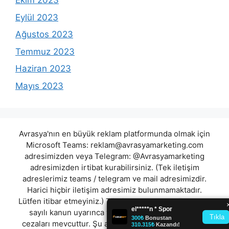
Ekim 2023
Eylül 2023
Ağustos 2023
Temmuz 2023
Haziran 2023
Mayıs 2023
Avrasya'nın en büyük reklam platformunda olmak için
Microsoft Teams:
reklam@avrasyamarketing.com
adresimizden veya Telegram: @Avrasyamarketing
adresimizden irtibat kurabilirsiniz. (Tek iletişim
adreslerimiz teams / telegram ve mail adresimizdir.
Harici hiçbir iletişim adresimiz bulunmamaktadır.
Lütfen itibar etmeyiniz.) Türkiye yasalarına göre 7258
sayılı kanun uyarınca yasa dışı bahis oynamanın
cezaları mevcuttur. Şu an bulunduğunuz site hiç bir