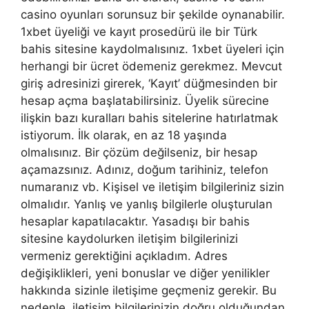
casino oyunları sorunsuz bir şekilde oynanabilir.
1xbet üyeliği ve kayıt prosedürü ile bir Türk
bahis sitesine kaydolmalısınız. 1xbet üyeleri için
herhangi bir ücret ödemeniz gerekmez. Mevcut
giriş adresinizi girerek, ‘Kayıt’ düğmesinden bir
hesap açma başlatabilirsiniz. Üyelik sürecine
ilişkin bazı kuralları bahis sitelerine hatırlatmak
istiyorum. İlk olarak, en az 18 yaşında
olmalısınız. Bir çözüm değilseniz, bir hesap
açamazsınız. Adınız, doğum tarihiniz, telefon
numaranız vb. Kişisel ve iletişim bilgileriniz sizin
olmalıdır. Yanlış ve yanlış bilgilerle oluşturulan
hesaplar kapatılacaktır. Yasadışı bir bahis
sitesine kaydolurken iletişim bilgilerinizi
vermeniz gerektiğini açıkladım. Adres
değişiklikleri, yeni bonuslar ve diğer yenilikler
hakkında sizinle iletişime geçmeniz gerekir. Bu
nedenle, iletişim bilgilerinizin doğru olduğundan