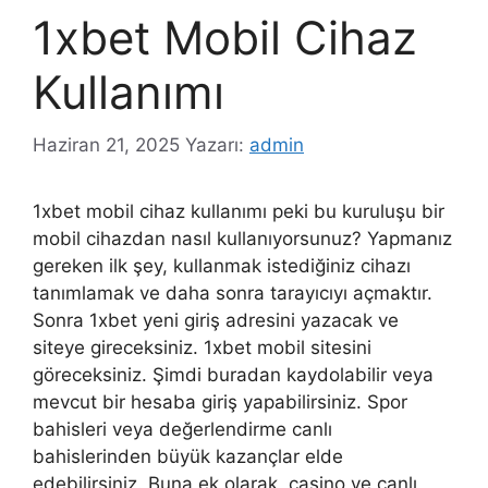
1xbet Mobil Cihaz
Kullanımı
Haziran 21, 2025
Yazarı:
admin
1xbet mobil cihaz kullanımı peki bu kuruluşu bir
mobil cihazdan nasıl kullanıyorsunuz? Yapmanız
gereken ilk şey, kullanmak istediğiniz cihazı
tanımlamak ve daha sonra tarayıcıyı açmaktır.
Sonra 1xbet yeni giriş adresini yazacak ve
siteye gireceksiniz. 1xbet mobil sitesini
göreceksiniz. Şimdi buradan kaydolabilir veya
mevcut bir hesaba giriş yapabilirsiniz. Spor
bahisleri veya değerlendirme canlı
bahislerinden büyük kazançlar elde
edebilirsiniz. Buna ek olarak, casino ve canlı