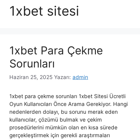
1xbet sitesi
1xbet Para Çekme
Sorunları
Haziran 25, 2025
Yazarı:
admin
1xbet para çekme sorunları 1xbet Sitesi Ücretli
Oyun Kullanıcıları Önce Arama Gerekiyor. Hangi
nedenlerden dolayı, bu sorunu merak eden
kullanıcılar, çözümü bulmak ve çekim
prosedürlerini mümkün olan en kısa sürede
gerçekleştirmek için gerekli araştırmaları