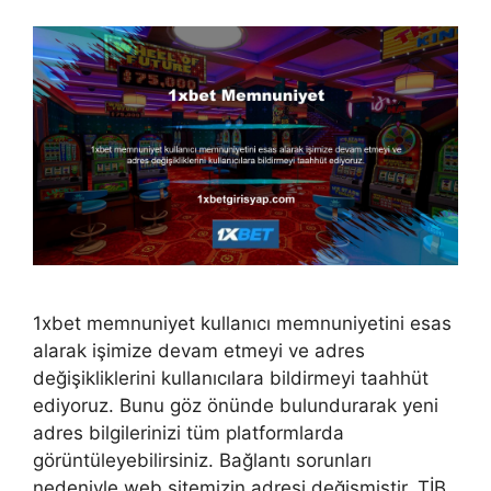
1xbet memnuniyet kullanıcı memnuniyetini esas
alarak işimize devam etmeyi ve adres
değişikliklerini kullanıcılara bildirmeyi taahhüt
ediyoruz. Bunu göz önünde bulundurarak yeni
adres bilgilerinizi tüm platformlarda
görüntüleyebilirsiniz. Bağlantı sorunları
nedeniyle web sitemizin adresi değişmiştir. TİB