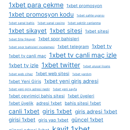
1xbet para çekme
1xbet promosyon
1xbet promosyon kodu
1xbet sahte uyarısı
1xbet sanal bahis
1xbet sanal casino
1xbet sektör canlanma
1xbet sikayet
1xbet sitesi
1xbet sitesi
1xbet spor bahisleri
1xbet Site Şikayet
1xbet tv
1xbet telegram
1xbet spor bahisleri i̇ncelemesi
1xbet tv canli maç izle
1xbet tv canli maç
1xbet twitter
1xbet tv izle
1xbet ulusal lisans
1xbet web sitesi
1xbet web cihaz
1xbet yardım
1xbet yeni giriş adresi
1xbet Yeni Giriş
1xbet yeni giriş adresi nedir
1xbet yeni sayfa
1xbet çevrimiçi bahis sitesi
1xbet üyeleri
1xbet üyelik
adresi 1xbet
bahis sitesi 1xbet
canli 1xbet
giris 1xbet
giris adresi 1xbet
girisi 1xbet
güncel 1xbet
giris yap 1xbet
kayit 1xbet