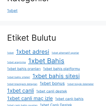
1xbet
Etiket Bulutu
1xbet adresi
1xbet
1xbet alternatif sporlar
1xbet Bahis
1xbet araştırma
1xbet bahis oranları
1xbet bahis platformu
1xbet bahis sitesi
1xbet bahis siteleri
1xbet bonus
1xbet blackjack detayları
1xbet büyük ödemeler
1xbet canli
1xbet canli destek
1xbet canli maç izle
1xbet canlı bahis
1xbet Canlı Destek
1xbet canlı bahis oyunları