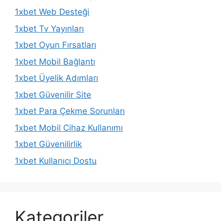
1xbet Web Desteği
1xbet Tv Yayınları
1xbet Oyun Fırsatları
1xbet Mobil Bağlantı
1xbet Üyelik Adımları
1xbet Güvenilir Site
1xbet Para Çekme Sorunları
1xbet Mobil Cihaz Kullanımı
1xbet Güvenilirlik
1xbet Kullanıcı Dostu
Kategoriler