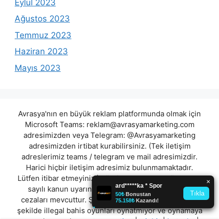
Eylül 2023
Ağustos 2023
Temmuz 2023
Haziran 2023
Mayıs 2023
Avrasya'nın en büyük reklam platformunda olmak için
Microsoft Teams:
reklam@avrasyamarketing.com
adresimizden veya Telegram: @Avrasyamarketing
adresimizden irtibat kurabilirsiniz. (Tek iletişim
adreslerimiz teams / telegram ve mail adresimizdir.
Harici hiçbir iletişim adresimiz bulunmamaktadır.
Lütfen itibar etmeyiniz.) Türkiye yasalarına göre 7258
sayılı kanun uyarınca yasa dışı bahis oynamanın
cezaları mevcuttur. Şu an bulunduğunuz site hiç bir
şekilde illegal bahis oyunları oynatmıyor ve oynamaya