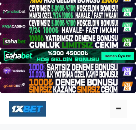
İçeriğe
atla
Menü