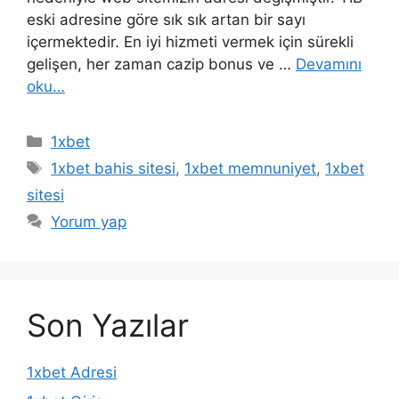
eski adresine göre sık sık artan bir sayı
içermektedir. En iyi hizmeti vermek için sürekli
gelişen, her zaman cazip bonus ve …
Devamını
oku…
Kategoriler
1xbet
Etiketler
1xbet bahis sitesi
,
1xbet memnuniyet
,
1xbet
sitesi
Yorum yap
Son Yazılar
1xbet Adresi