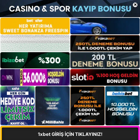
×
1xbet GİRİŞ İÇİN TIKLAYINIZ!