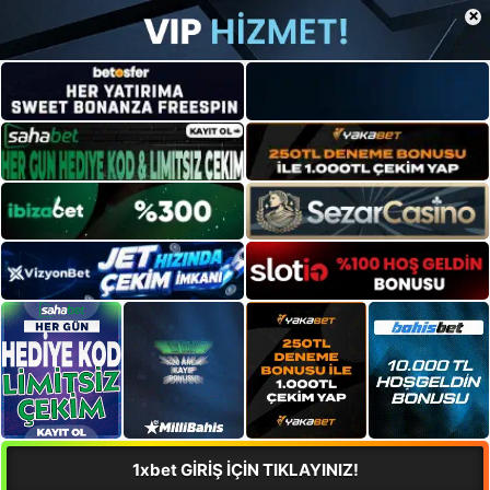
×
1xbet GİRİŞ İÇİN TIKLAYINIZ!