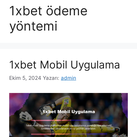
1xbet ödeme
yöntemi
1xbet Mobil Uygulama
Ekim 5, 2024
Yazarı:
admin