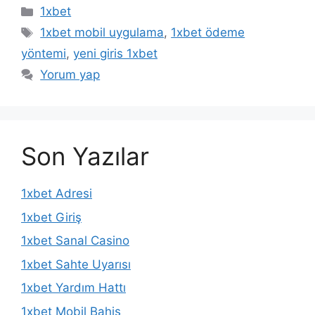
Kategoriler
1xbet
Etiketler
1xbet mobil uygulama
,
1xbet ödeme
yöntemi
,
yeni giris 1xbet
Yorum yap
Son Yazılar
1xbet Adresi
1xbet Giriş
1xbet Sanal Casino
1xbet Sahte Uyarısı
1xbet Yardım Hattı
1xbet Mobil Bahis