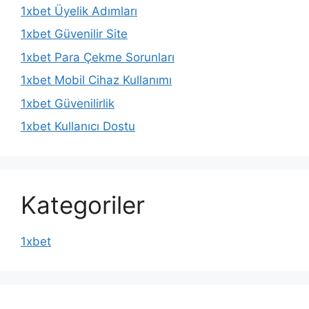
1xbet Üyelik Adımları
1xbet Güvenilir Site
1xbet Para Çekme Sorunları
1xbet Mobil Cihaz Kullanımı
1xbet Güvenilirlik
1xbet Kullanıcı Dostu
Kategoriler
1xbet