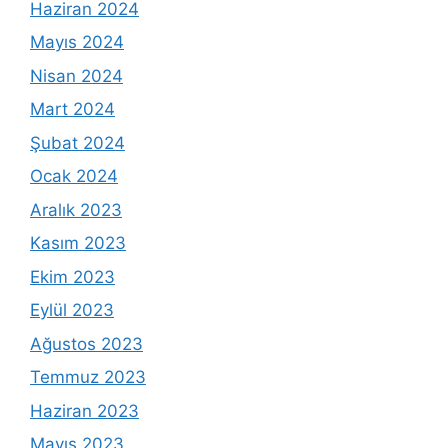
Haziran 2024
Mayıs 2024
Nisan 2024
Mart 2024
Şubat 2024
Ocak 2024
Aralık 2023
Kasım 2023
Ekim 2023
Eylül 2023
Ağustos 2023
Temmuz 2023
Haziran 2023
Mayıs 2023