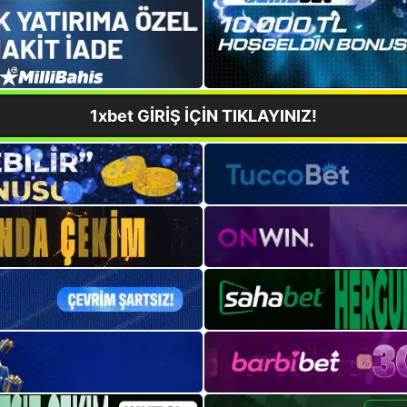
1xbet GİRİŞ İÇİN TIKLAYINIZ!