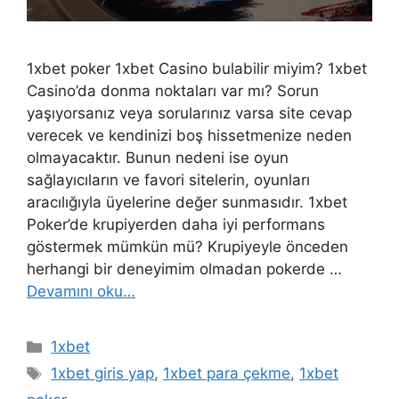
1xbet poker 1xbet Casino bulabilir miyim? 1xbet
Casino’da donma noktaları var mı? Sorun
yaşıyorsanız veya sorularınız varsa site cevap
verecek ve kendinizi boş hissetmenize neden
olmayacaktır. Bunun nedeni ise oyun
sağlayıcıların ve favori sitelerin, oyunları
aracılığıyla üyelerine değer sunmasıdır. 1xbet
Poker’de krupiyerden daha iyi performans
göstermek mümkün mü? Krupiyeyle önceden
herhangi bir deneyimim olmadan pokerde …
Devamını oku…
Kategoriler
1xbet
Etiketler
1xbet giris yap
,
1xbet para çekme
,
1xbet