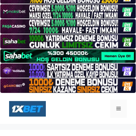
İçeriğe
atla
Menü