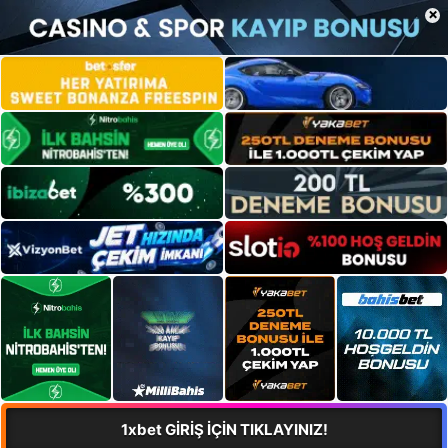
×
1xbet GİRİŞ İÇİN TIKLAYINIZ!