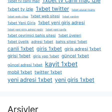
1xbet tv canli maç izle
1xbet tv canli maç
1xbet twitter
1xbet tv izle
1xbet ulusal lisans
1xbet web sitesi
1xbet web cihaz
1xbet yardım
1xbet yeni giriş adresi
1xbet Yeni Giriş
1xbet yeni giriş adresi nedir
1xbet yeni sayfa
1xbet çevrimiçi bahis sitesi
1xbet üyeleri
1xbet üyelik
adresi 1xbet
bahis sitesi 1xbet
canli 1xbet
giris 1xbet
giris adresi 1xbet
girisi 1xbet
güncel 1xbet
giris yap 1xbet
kayit 1xbet
güncel adresi 1xbet
mobil 1xbet
twitter 1xbet
yeni adresi 1xbet
yeni giris 1xbet
Arşivler