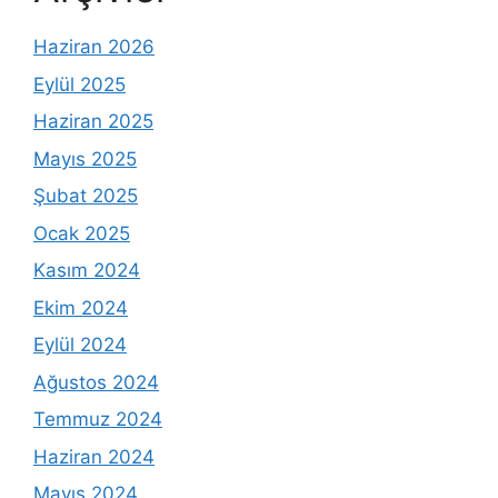
Haziran 2026
Eylül 2025
Haziran 2025
Mayıs 2025
Şubat 2025
Ocak 2025
Kasım 2024
Ekim 2024
Eylül 2024
Ağustos 2024
Temmuz 2024
Haziran 2024
Mayıs 2024