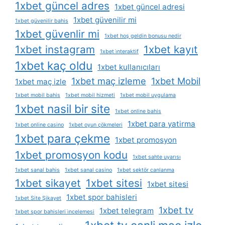
1xbet güncel adres
1xbet güncel adresi
1xbet güvenilir mi
1xbet güvenilir bahis
1xbet güvenlir mi
1xbet hoş geldin bonusu nedir
1xbet instagram
1xbet kayıt
1xbet i̇nteraktif
1xbet kaç oldu
1xbet kullanıcıları
1xbet maç izleme
1xbet Mobil
1xbet maç izle
1xbet mobil bahis
1xbet mobil hizmeti
1xbet mobil uygulama
1xbet nasil bir site
1xbet online bahis
1xbet para yatirma
1xbet online casino
1xbet oyun çökmeleri
1xbet para çekme
1xbet promosyon
1xbet promosyon kodu
1xbet sahte uyarısı
1xbet sanal bahis
1xbet sanal casino
1xbet sektör canlanma
1xbet sikayet
1xbet sitesi
1xbet sitesi
1xbet spor bahisleri
1xbet Site Şikayet
1xbet tv
1xbet telegram
1xbet spor bahisleri i̇ncelemesi