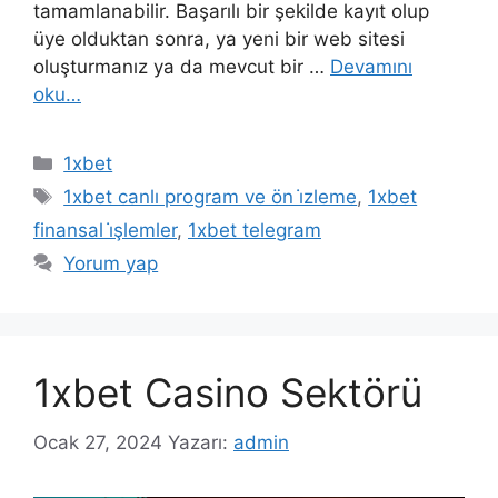
tamamlanabilir. Başarılı bir şekilde kayıt olup
üye olduktan sonra, ya yeni bir web sitesi
oluşturmanız ya da mevcut bir …
Devamını
oku…
Kategoriler
1xbet
Etiketler
1xbet canlı program ve ön i̇zleme
,
1xbet
finansal i̇şlemler
,
1xbet telegram
Yorum yap
1xbet Casino Sektörü
Ocak 27, 2024
Yazarı:
admin