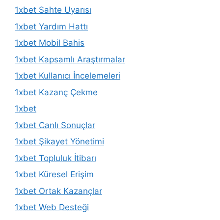
1xbet Sahte Uyarısı
1xbet Yardım Hattı
1xbet Mobil Bahis
1xbet Kapsamlı Araştırmalar
1xbet Kullanıcı İncelemeleri
1xbet Kazanç Çekme
1xbet
1xbet Canlı Sonuçlar
1xbet Şikayet Yönetimi
1xbet Topluluk İtibarı
1xbet Küresel Erişim
1xbet Ortak Kazançlar
1xbet Web Desteği