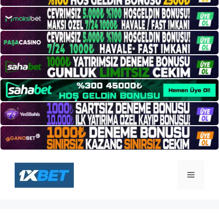
İçeriğe
atla
Menü