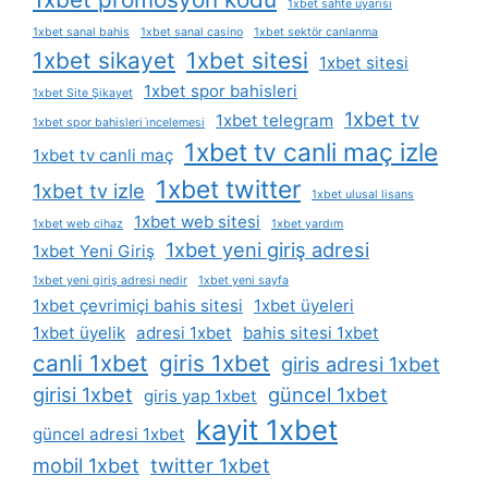
1xbet sahte uyarısı
1xbet sanal bahis
1xbet sanal casino
1xbet sektör canlanma
1xbet sikayet
1xbet sitesi
1xbet sitesi
1xbet spor bahisleri
1xbet Site Şikayet
1xbet tv
1xbet telegram
1xbet spor bahisleri i̇ncelemesi
1xbet tv canli maç izle
1xbet tv canli maç
1xbet twitter
1xbet tv izle
1xbet ulusal lisans
1xbet web sitesi
1xbet web cihaz
1xbet yardım
1xbet yeni giriş adresi
1xbet Yeni Giriş
1xbet yeni giriş adresi nedir
1xbet yeni sayfa
1xbet çevrimiçi bahis sitesi
1xbet üyeleri
1xbet üyelik
adresi 1xbet
bahis sitesi 1xbet
canli 1xbet
giris 1xbet
giris adresi 1xbet
girisi 1xbet
güncel 1xbet
giris yap 1xbet
kayit 1xbet
güncel adresi 1xbet
mobil 1xbet
twitter 1xbet