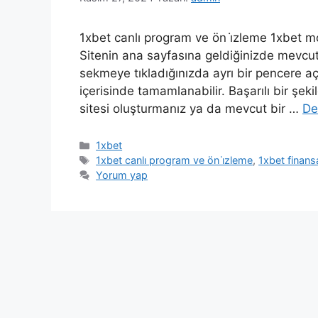
1xbet canlı program ve ön i̇zleme 1xbet mo
Sitenin ana sayfasına geldiğinizde mevcu
sekmeye tıkladığınızda ayrı bir pencere açıl
içerisinde tamamlanabilir. Başarılı bir şek
sitesi oluşturmanız ya da mevcut bir …
De
Kategoriler
1xbet
Etiketler
1xbet canlı program ve ön i̇zleme
,
1xbet finansa
Yorum yap