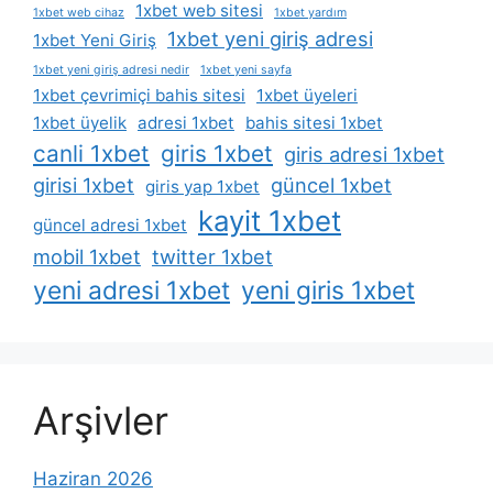
1xbet web sitesi
1xbet web cihaz
1xbet yardım
1xbet yeni giriş adresi
1xbet Yeni Giriş
1xbet yeni giriş adresi nedir
1xbet yeni sayfa
1xbet çevrimiçi bahis sitesi
1xbet üyeleri
1xbet üyelik
adresi 1xbet
bahis sitesi 1xbet
canli 1xbet
giris 1xbet
giris adresi 1xbet
girisi 1xbet
güncel 1xbet
giris yap 1xbet
kayit 1xbet
güncel adresi 1xbet
mobil 1xbet
twitter 1xbet
yeni adresi 1xbet
yeni giris 1xbet
Arşivler
Haziran 2026