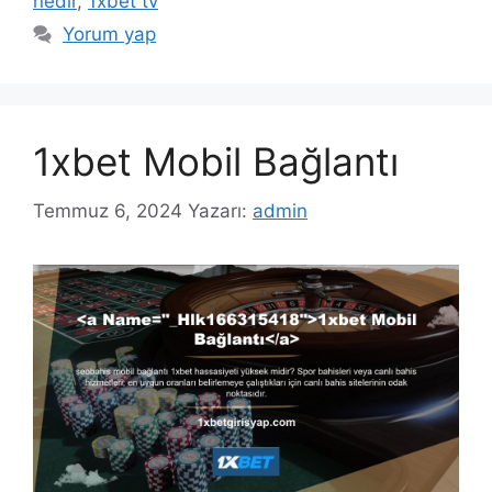
nedir
,
1xbet tv
Yorum yap
1xbet Mobil Bağlantı
Temmuz 6, 2024
Yazarı:
admin