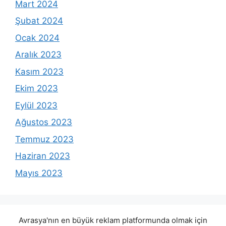
Mart 2024
Şubat 2024
Ocak 2024
Aralık 2023
Kasım 2023
Ekim 2023
Eylül 2023
Ağustos 2023
Temmuz 2023
Haziran 2023
Mayıs 2023
Avrasya'nın en büyük reklam platformunda olmak için