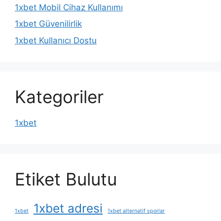
1xbet Mobil Cihaz Kullanımı
1xbet Güvenilirlik
1xbet Kullanıcı Dostu
Kategoriler
1xbet
Etiket Bulutu
1xbet adresi
1xbet
1xbet alternatif sporlar