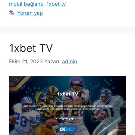
mobil bağlantı
,
1xbet tv
Yorum yap
1xbet TV
Ekim 21, 2023
Yazarı:
admin