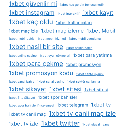
1xbet güvenlir mi
1xbet hoş geldin bonusu nedir
1xbet instagram
1xbet kayıt
1xbet i̇nteraktif
1xbet kaç oldu
1xbet kullanıcıları
1xbet maç izleme
1xbet Mobil
1xbet maç izle
1xbet mobil bahis
1xbet mobil hizmeti
1xbet mobil uygulama
1xbet nasil bir site
1xbet online bahis
1xbet para yatirma
1xbet online casino
1xbet oyun çökmeleri
1xbet para çekme
1xbet promosyon
1xbet promosyon kodu
1xbet sahte uyarısı
1xbet sanal bahis
1xbet sanal casino
1xbet sektör canlanma
1xbet sikayet
1xbet sitesi
1xbet sitesi
1xbet spor bahisleri
1xbet Site Şikayet
1xbet tv
1xbet telegram
1xbet spor bahisleri i̇ncelemesi
1xbet tv canli maç izle
1xbet tv canli maç
1xbet twitter
1xbet tv izle
1xbet ulusal lisans