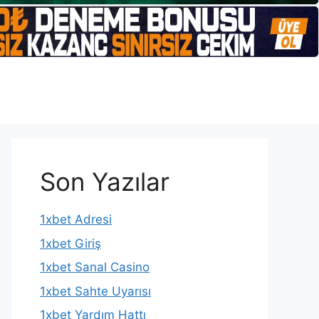
Son Yazılar
1xbet Adresi
1xbet Giriş
1xbet Sanal Casino
1xbet Sahte Uyarısı
1xbet Yardım Hattı