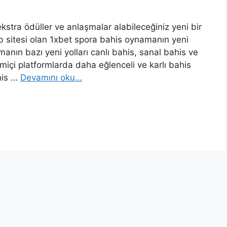
kstra ödüller ve anlaşmalar alabileceğiniz yeni bir
eb sitesi olan 1xbet spora bahis oynamanın yeni
pmanın bazı yeni yolları canlı bahis, sanal bahis ve
rimiçi platformlarda daha eğlenceli ve karlı bahis
ahis …
Devamını oku…