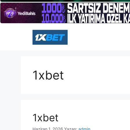
İçeriğe
atla
1xbet
1xbet
Haziran 1, 2026
Yazarı:
admin