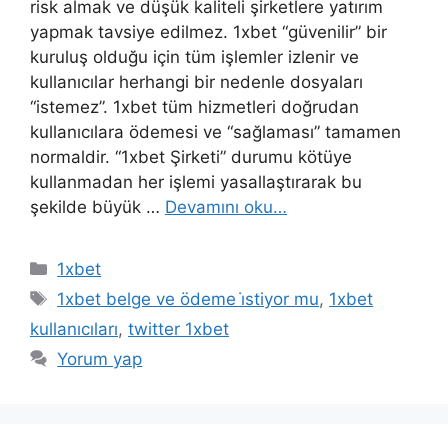
risk almak ve düşük kaliteli şirketlere yatırım
yapmak tavsiye edilmez. 1xbet “güvenilir” bir
kuruluş olduğu için tüm işlemler izlenir ve
kullanıcılar herhangi bir nedenle dosyaları
“istemez”. 1xbet tüm hizmetleri doğrudan
kullanıcılara ödemesi ve “sağlaması” tamamen
normaldir. “1xbet Şirketi” durumu kötüye
kullanmadan her işlemi yasallaştırarak bu
şekilde büyük …
Devamını oku…
Kategoriler
1xbet
Etiketler
1xbet belge ve ödeme i̇stiyor mu
,
1xbet
kullanıcıları
,
twitter 1xbet
Yorum yap