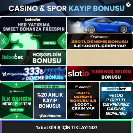
×
1xbet GİRİŞ İÇİN TIKLAYINIZ!