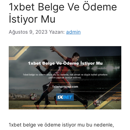
1xbet Belge Ve Ödeme
İstiyor Mu
Ağustos 9, 2023
Yazarı:
admin
1xbet belge ve ödeme istiyor mu bu nedenle,