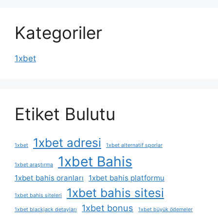
Kategoriler
1xbet
Etiket Bulutu
1xbet adresi
1xbet
1xbet alternatif sporlar
1xbet Bahis
1xbet araştırma
1xbet bahis oranları
1xbet bahis platformu
1xbet bahis sitesi
1xbet bahis siteleri
1xbet bonus
1xbet blackjack detayları
1xbet büyük ödemeler