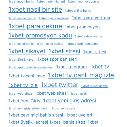
1xbet mobil bahis
1xbet mobil hizmeti
1xbet mobil uygulama
1xbet nasil bir site
1xbet online bahis
1xbet para yatirma
1xbet online casino
1xbet oyun çökmeleri
1xbet para çekme
1xbet promosyon
1xbet promosyon kodu
1xbet sahte uyarısı
1xbet sanal bahis
1xbet sanal casino
1xbet sektör canlanma
1xbet sikayet
1xbet sitesi
1xbet sitesi
1xbet spor bahisleri
1xbet Site Şikayet
1xbet tv
1xbet telegram
1xbet spor bahisleri i̇ncelemesi
1xbet tv canli maç izle
1xbet tv canli maç
1xbet twitter
1xbet tv izle
1xbet ulusal lisans
1xbet web sitesi
1xbet web cihaz
1xbet yardım
1xbet yeni giriş adresi
1xbet Yeni Giriş
1xbet yeni giriş adresi nedir
1xbet yeni sayfa
1xbet çevrimiçi bahis sitesi
1xbet üyeleri
1xbet üyelik
adresi 1xbet
bahis sitesi 1xbet