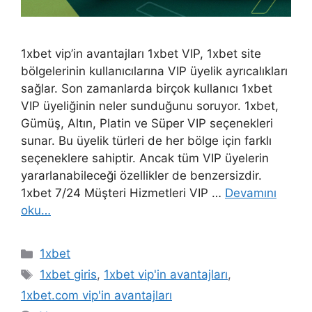
1xbet vip’in avantajları 1xbet VIP, 1xbet site
bölgelerinin kullanıcılarına VIP üyelik ayrıcalıkları
sağlar. Son zamanlarda birçok kullanıcı 1xbet
VIP üyeliğinin neler sunduğunu soruyor. 1xbet,
Gümüş, Altın, Platin ve Süper VIP seçenekleri
sunar. Bu üyelik türleri de her bölge için farklı
seçeneklere sahiptir. Ancak tüm VIP üyelerin
yararlanabileceği özellikler de benzersizdir.
1xbet 7/24 Müşteri Hizmetleri VIP …
Devamını
oku…
Kategoriler
1xbet
Etiketler
1xbet giris
,
1xbet vip'in avantajları
,
1xbet.com vip'in avantajları