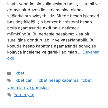
sayfa yönetiminin kullanıcıların basit, sistemli ve
detaylı bir düzen ile ilerlemesine olanak
sağladığını söyleyebiliriz. Sitede hesap işlemleri
basitleştirildiği için benzer bir sistemi hesap
açılış aşamasında aktif hale getirmek
mümkündür. Bu nedenle hesabınız kısa bir
süreliğine dondurulabilir ve yasaklanabilir. Bu
konuda hesap kapatma aşamasında sonuçları
kolayca inceleme ve gerekli adımları …
Devamını
oku…
Kategoriler
1xbet
Etiketler
1xbet canli
,
1xbet hesap kapatma
,
1xbet
yorumları ve görüşleri
Yorum yap