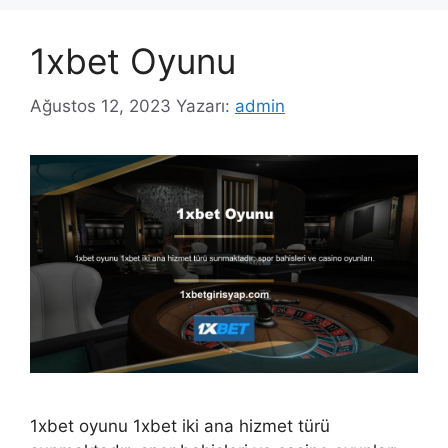
1xbet Oyunu
Ağustos 12, 2023
Yazarı:
admin
1xbet oyunu 1xbet iki ana hizmet türü