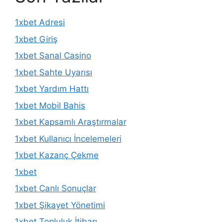
1xbet Adresi
1xbet Giriş
1xbet Sanal Casino
1xbet Sahte Uyarısı
1xbet Yardım Hattı
1xbet Mobil Bahis
1xbet Kapsamlı Araştırmalar
1xbet Kullanıcı İncelemeleri
1xbet Kazanç Çekme
1xbet
1xbet Canlı Sonuçlar
1xbet Şikayet Yönetimi
1xbet Topluluk İtibarı