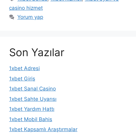
casino hizmet
Yorum yap
Son Yazılar
1xbet Adresi
1xbet Giriş
1xbet Sanal Casino
1xbet Sahte Uyarısı
1xbet Yardım Hattı
1xbet Mobil Bahis
1xbet Kapsamlı Araştırmalar