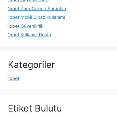
1xbet Para Çekme Sorunları
1xbet Mobil Cihaz Kullanımı
1xbet Güvenilirlik
1xbet Kullanıcı Dostu
Kategoriler
1xbet
Etiket Bulutu