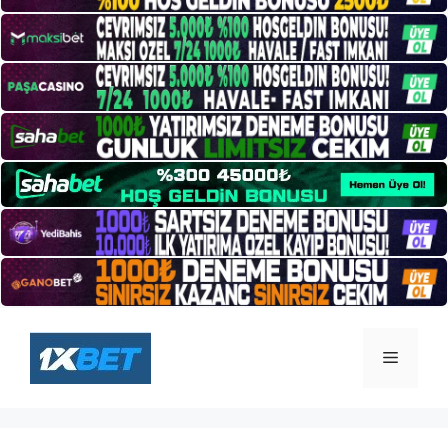
İçeriğe
atla
Menü