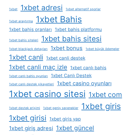
1xbet adresi
1xbet
1xbet alternatif sporlar
1xbet Bahis
1xbet araştırma
1xbet bahis oranları
1xbet bahis platformu
1xbet bahis sitesi
1xbet bahis siteleri
1xbet bonus
1xbet blackjack detayları
1xbet büyük ödemeler
1xbet canli
1xbet canli destek
1xbet canli maç izle
1xbet canlı bahis
1xbet Canlı Destek
1xbet canlı bahis oyunları
1xbet casino oyunları
1xbet canlı destek şikayetleri
1xbet casino sitesi
1xbet com
1xbet giris
1xbet destek erişimi
1xbet geniş seçenekler
1xbet girisi
1xbet giris yap
1xbet güncel
1xbet giriş adresi