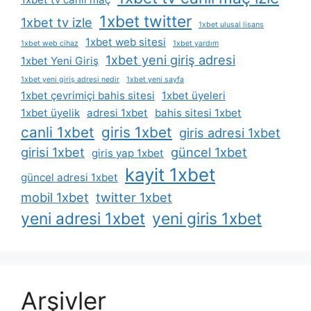
1xbet twitter
1xbet tv izle
1xbet ulusal lisans
1xbet web sitesi
1xbet web cihaz
1xbet yardım
1xbet yeni giriş adresi
1xbet Yeni Giriş
1xbet yeni giriş adresi nedir
1xbet yeni sayfa
1xbet çevrimiçi bahis sitesi
1xbet üyeleri
1xbet üyelik
adresi 1xbet
bahis sitesi 1xbet
canli 1xbet
giris 1xbet
giris adresi 1xbet
girisi 1xbet
güncel 1xbet
giris yap 1xbet
kayit 1xbet
güncel adresi 1xbet
mobil 1xbet
twitter 1xbet
yeni adresi 1xbet
yeni giris 1xbet
Arşivler