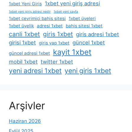
1xbet yeni giriş adresi
1xbet Yeni Giriş
1xbet yeni giriş adresi nedir
1xbet yeni sayfa
1xbet çevrimiçi bahis sitesi
1xbet üyeleri
1xbet üyelik
adresi 1xbet
bahis sitesi 1xbet
canli 1xbet
giris 1xbet
giris adresi 1xbet
girisi 1xbet
güncel 1xbet
giris yap 1xbet
kayit 1xbet
güncel adresi 1xbet
mobil 1xbet
twitter 1xbet
yeni adresi 1xbet
yeni giris 1xbet
Arşivler
Haziran 2026
Eylül 2025