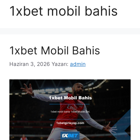
1xbet mobil bahis
1xbet Mobil Bahis
Haziran 3, 2026
Yazarı:
admin