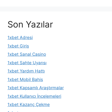
Son Yazılar
1xbet Adresi
1xbet Giriş
1xbet Sanal Casino
1xbet Sahte Uyarısı
1xbet Yardım Hattı
1xbet Mobil Bahis
1xbet Kapsamlı Araştırmalar
1xbet Kullanıcı İncelemeleri
1xbet Kazanç Çekme