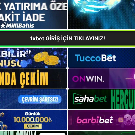
1xbet GİRİŞ İÇİN TIKLAYINIZ!