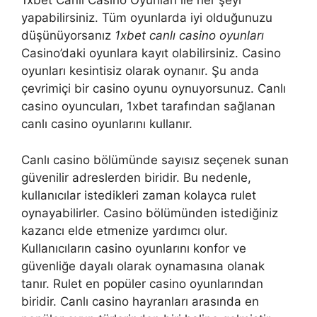
1xbet Canlı Casino Oyunları ile her şeyi
yapabilirsiniz. Tüm oyunlarda iyi olduğunuzu
düşünüyorsanız
1xbet canlı casino oyunları
Casino’daki oyunlara kayıt olabilirsiniz. Casino
oyunları kesintisiz olarak oynanır. Şu anda
çevrimiçi bir casino oyunu oynuyorsunuz. Canlı
casino oyuncuları, 1xbet tarafından sağlanan
canlı casino oyunlarını kullanır.
Canlı casino bölümünde sayısız seçenek sunan
güvenilir adreslerden biridir. Bu nedenle,
kullanıcılar istedikleri zaman kolayca rulet
oynayabilirler. Casino bölümünden istediğiniz
kazancı elde etmenize yardımcı olur.
Kullanıcıların casino oyunlarını konfor ve
güvenliğe dayalı olarak oynamasına olanak
tanır. Rulet en popüler casino oyunlarından
biridir. Canlı casino hayranları arasında en