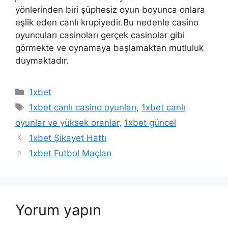
yönlerinden biri şüphesiz oyun boyunca onlara
eşlik eden canlı krupiyedir.Bu nedenle casino
oyuncuları casinoları gerçek casinolar gibi
görmekte ve oynamaya başlamaktan mutluluk
duymaktadır.
Kategoriler
1xbet
Etiketler
1xbet canlı casino oyunları
,
1xbet canlı
oyunlar ve yüksek oranlar
,
1xbet güncel
1xbet Şikayet Hattı
1xbet Futbol Maçları
Yorum yapın