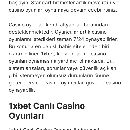
başlayın. Standart hizmetler artık mevcuttur ve
casino oyunları oynamaya devam edebilirsiniz.
Casino oyunları kendi altyapıları tarafından
desteklenmektedir. Oyuncular artık casino
oyunlarını istedikleri zaman 7/24 oynayabilirler.
Bu konuda en bahisli bahis sitelerinden biri
olarak bilinen 1xbet, kullanıcılarının casino
oyunları oynamasına yardımcı olmaktadır. Bu,
sistem arızaları, sorunlar veya güvenlik açıkları
gibi istenmeyen olumsuz durumların önüne
geçer. Tersine, casino oyuncuları güvenle casino
oynayabilir.
1xbet Canlı Casino
Oyunları