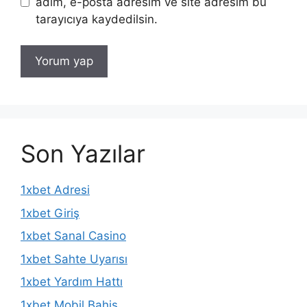
adım, e-posta adresim ve site adresim bu
tarayıcıya kaydedilsin.
Son Yazılar
1xbet Adresi
1xbet Giriş
1xbet Sanal Casino
1xbet Sahte Uyarısı
1xbet Yardım Hattı
1xbet Mobil Bahis