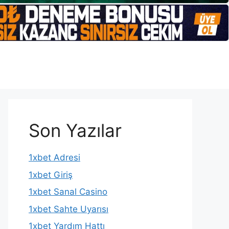
Son Yazılar
1xbet Adresi
1xbet Giriş
1xbet Sanal Casino
1xbet Sahte Uyarısı
1xbet Yardım Hattı