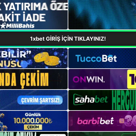
1xbet GİRİŞ İÇİN TIKLAYINIZ!