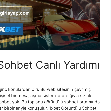
Sohbet Canlı Yardımı
ginç konulardan biri. Bu web sitesinin çevrimiçi
sel bir mesajlaşma sistemi aracılığıyla sizinle
sohbet yok. Bu toplantı görüntülü sohbet ortamında
r birbirleriyle konuşulur. 1xbet Görüntülü Sohbet