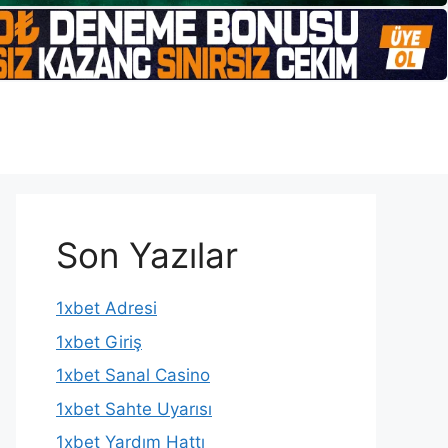
Son Yazılar
1xbet Adresi
1xbet Giriş
1xbet Sanal Casino
1xbet Sahte Uyarısı
1xbet Yardım Hattı