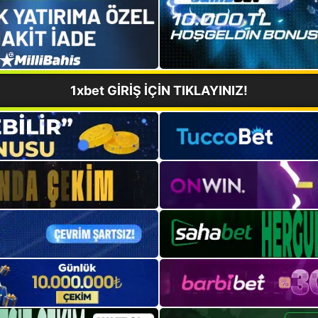
1xbet GİRİŞ İÇİN TIKLAYINIZ!