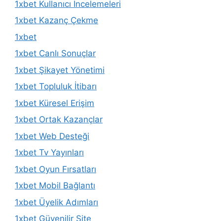
1xbet Kullanıcı İncelemeleri
1xbet Kazanç Çekme
1xbet
1xbet Canlı Sonuçlar
1xbet Şikayet Yönetimi
1xbet Topluluk İtibarı
1xbet Küresel Erişim
1xbet Ortak Kazançlar
1xbet Web Desteği
1xbet Tv Yayınları
1xbet Oyun Fırsatları
1xbet Mobil Bağlantı
1xbet Üyelik Adımları
1xbet Güvenilir Site