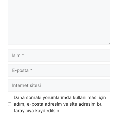
İsim
E-
posta
İnternet
sitesi
Daha sonraki yorumlarımda kullanılması için
adım, e-posta adresim ve site adresim bu
tarayıcıya kaydedilsin.