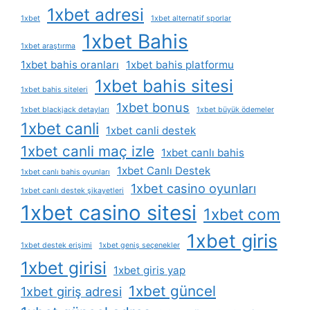
1xbet adresi
1xbet
1xbet alternatif sporlar
1xbet Bahis
1xbet araştırma
1xbet bahis oranları
1xbet bahis platformu
1xbet bahis sitesi
1xbet bahis siteleri
1xbet bonus
1xbet blackjack detayları
1xbet büyük ödemeler
1xbet canli
1xbet canli destek
1xbet canli maç izle
1xbet canlı bahis
1xbet Canlı Destek
1xbet canlı bahis oyunları
1xbet casino oyunları
1xbet canlı destek şikayetleri
1xbet casino sitesi
1xbet com
1xbet giris
1xbet destek erişimi
1xbet geniş seçenekler
1xbet girisi
1xbet giris yap
1xbet güncel
1xbet giriş adresi