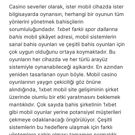
Casino severler olarak, ister mobil cihazda ister
bilgisayarda oynansın, herhangi bir oyunun tüm
yönlerini yönetmek bahisçilerin
sorumluluğundadır.
1xbet farklı spor dallarına
bahis
mobil şikâyet adresi, mobil sistemlerin
sanal bahis oyunları ve çeşitli bahis oyunları için
çok uygun olduğunu ortaya koymaktadır. Bu
oyunların her cihazda ve her türlü arayüz
sistemiyle oynanabileceği aşikardır. En azından
yeniden tasarlanan oyun böyle. Mobil casino
oyunlarının yaygın çekiciliği göz önüne
alındığında, 1xbet mobil site gelişiminin şirket
üzerinde olumlu bir etki yaratmasını beklemek
mantıklıdır. Çok sayıda bahis şirketinin 1xbet
gibi mobil oyunlar yerine potansiyel müşterileri
çekmeye odaklanacağı öngörülüyor. Çeşitli
sistemlerin bu hedeflere ulaşmak için farklı
yöntemlere sahip olması tamamen normaldir.