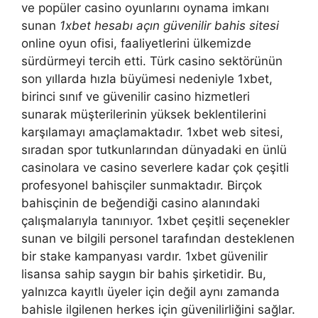
ve popüler casino oyunlarını oynama imkanı
sunan
1xbet hesabı açın güvenilir bahis sitesi
online oyun ofisi, faaliyetlerini ülkemizde
sürdürmeyi tercih etti. Türk casino sektörünün
son yıllarda hızla büyümesi nedeniyle 1xbet,
birinci sınıf ve güvenilir casino hizmetleri
sunarak müşterilerinin yüksek beklentilerini
karşılamayı amaçlamaktadır. 1xbet web sitesi,
sıradan spor tutkunlarından dünyadaki en ünlü
casinolara ve casino severlere kadar çok çeşitli
profesyonel bahisçiler sunmaktadır. Birçok
bahisçinin de beğendiği casino alanındaki
çalışmalarıyla tanınıyor. 1xbet çeşitli seçenekler
sunan ve bilgili personel tarafından desteklenen
bir stake kampanyası vardır. 1xbet güvenilir
lisansa sahip saygın bir bahis şirketidir. Bu,
yalnızca kayıtlı üyeler için değil aynı zamanda
bahisle ilgilenen herkes için güvenilirliğini sağlar.