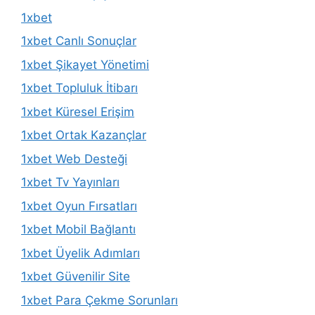
1xbet
1xbet Canlı Sonuçlar
1xbet Şikayet Yönetimi
1xbet Topluluk İtibarı
1xbet Küresel Erişim
1xbet Ortak Kazançlar
1xbet Web Desteği
1xbet Tv Yayınları
1xbet Oyun Fırsatları
1xbet Mobil Bağlantı
1xbet Üyelik Adımları
1xbet Güvenilir Site
1xbet Para Çekme Sorunları