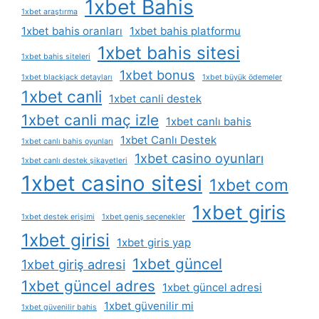
1xbet Bahis
1xbet araştırma
1xbet bahis oranları
1xbet bahis platformu
1xbet bahis sitesi
1xbet bahis siteleri
1xbet bonus
1xbet blackjack detayları
1xbet büyük ödemeler
1xbet canli
1xbet canli destek
1xbet canli maç izle
1xbet canlı bahis
1xbet Canlı Destek
1xbet canlı bahis oyunları
1xbet casino oyunları
1xbet canlı destek şikayetleri
1xbet casino sitesi
1xbet com
1xbet giris
1xbet destek erişimi
1xbet geniş seçenekler
1xbet girisi
1xbet giris yap
1xbet güncel
1xbet giriş adresi
1xbet güncel adres
1xbet güncel adresi
1xbet güvenilir mi
1xbet güvenilir bahis