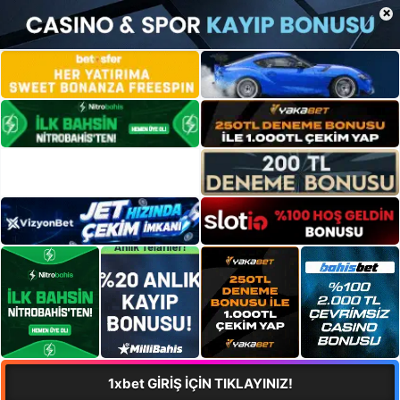
×
1xbet GİRİŞ İÇİN TIKLAYINIZ!