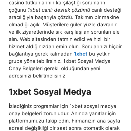
casino tutkunlarının karşılaştığı sorunların
çoğunu
1xbet canlı destek çözümü
canlı desteği
aracılığıyla başarıyla çözdü. Takımın bir makine
olmadığı açık. Müşterilere güler yüzle davranın
ve ilk ziyaretlerinde sık karşılaşılan sorunları ele
alın. Web sitesinden tatmin edici ve hızlı bir
hizmet aldığınızdan emin olun. Sorularınızı hiçbir
bağlantıya gerek kalmadan
1xbet
bu yetkin
gruba yöneltebilirsiniz. 1xbet Sosyal Medya
Onay Belgeleri gerekli olduğundan yeni
adresinizi belirtmelisiniz
1xbet Sosyal Medya
İzlediğiniz programlar için 1xbet sosyal medya
onay belgeleri zorunludur. Anında yanıtlar için
platformumuzu takip edin. Firmanızın ana sayfa
adresi değişikliği bir saat sonra otomatik olarak