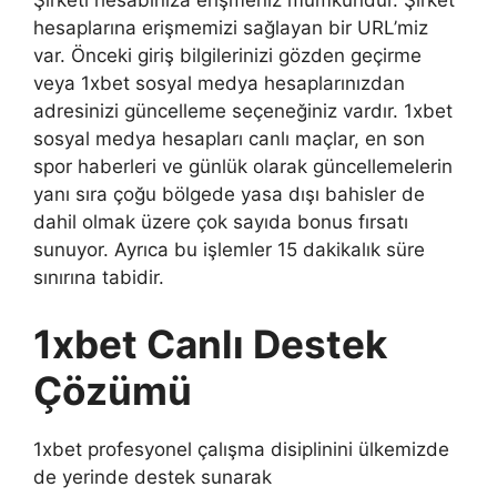
Şirketi hesabınıza erişmeniz mümkündür. Şirket
hesaplarına erişmemizi sağlayan bir URL’miz
var. Önceki giriş bilgilerinizi gözden geçirme
veya 1xbet sosyal medya hesaplarınızdan
adresinizi güncelleme seçeneğiniz vardır. 1xbet
sosyal medya hesapları canlı maçlar, en son
spor haberleri ve günlük olarak güncellemelerin
yanı sıra çoğu bölgede yasa dışı bahisler de
dahil olmak üzere çok sayıda bonus fırsatı
sunuyor. Ayrıca bu işlemler 15 dakikalık süre
sınırına tabidir.
1xbet Canlı Destek
Çözümü
1xbet profesyonel çalışma disiplinini ülkemizde
de yerinde destek sunarak