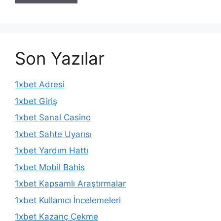
Son Yazılar
1xbet Adresi
1xbet Giriş
1xbet Sanal Casino
1xbet Sahte Uyarısı
1xbet Yardım Hattı
1xbet Mobil Bahis
1xbet Kapsamlı Araştırmalar
1xbet Kullanıcı İncelemeleri
1xbet Kazanç Çekme