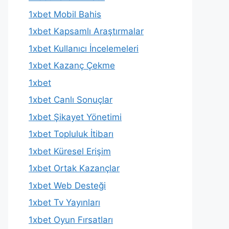
1xbet Mobil Bahis
1xbet Kapsamlı Araştırmalar
1xbet Kullanıcı İncelemeleri
1xbet Kazanç Çekme
1xbet
1xbet Canlı Sonuçlar
1xbet Şikayet Yönetimi
1xbet Topluluk İtibarı
1xbet Küresel Erişim
1xbet Ortak Kazançlar
1xbet Web Desteği
1xbet Tv Yayınları
1xbet Oyun Fırsatları