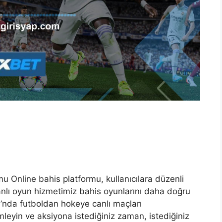
u Online bahis platformu, kullanıcılara düzenli
nlı oyun hizmetimiz bahis oyunlarını daha doğru
’nda futboldan hokeye canlı maçları
mleyin ve aksiyona istediğiniz zaman, istediğiniz