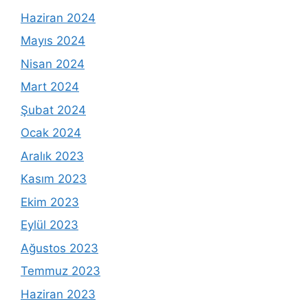
Haziran 2024
Mayıs 2024
Nisan 2024
Mart 2024
Şubat 2024
Ocak 2024
Aralık 2023
Kasım 2023
Ekim 2023
Eylül 2023
Ağustos 2023
Temmuz 2023
Haziran 2023