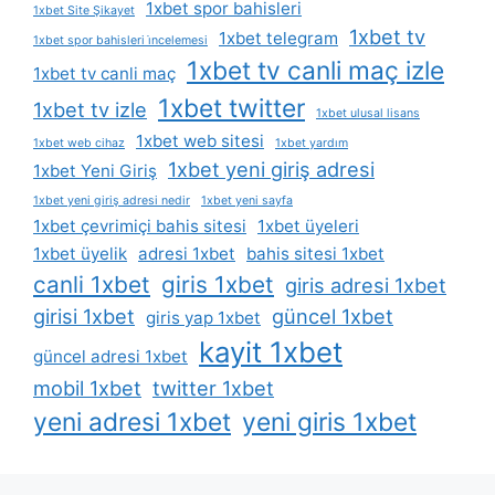
1xbet spor bahisleri
1xbet Site Şikayet
1xbet tv
1xbet telegram
1xbet spor bahisleri i̇ncelemesi
1xbet tv canli maç izle
1xbet tv canli maç
1xbet twitter
1xbet tv izle
1xbet ulusal lisans
1xbet web sitesi
1xbet web cihaz
1xbet yardım
1xbet yeni giriş adresi
1xbet Yeni Giriş
1xbet yeni giriş adresi nedir
1xbet yeni sayfa
1xbet çevrimiçi bahis sitesi
1xbet üyeleri
1xbet üyelik
adresi 1xbet
bahis sitesi 1xbet
canli 1xbet
giris 1xbet
giris adresi 1xbet
girisi 1xbet
güncel 1xbet
giris yap 1xbet
kayit 1xbet
güncel adresi 1xbet
mobil 1xbet
twitter 1xbet
yeni adresi 1xbet
yeni giris 1xbet