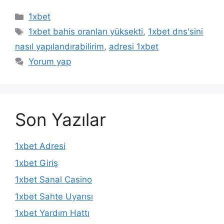
Kategoriler
1xbet
Etiketler
1xbet bahis oranları yüksekti
,
1xbet dns'sini
nasıl yapılandırabilirim
,
adresi 1xbet
Yorum yap
Son Yazılar
1xbet Adresi
1xbet Giriş
1xbet Sanal Casino
1xbet Sahte Uyarısı
1xbet Yardım Hattı