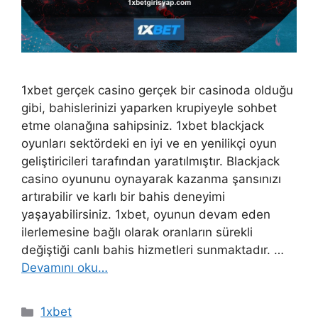
1xbet gerçek casino gerçek bir casinoda olduğu
gibi, bahislerinizi yaparken krupiyeyle sohbet
etme olanağına sahipsiniz. 1xbet blackjack
oyunları sektördeki en iyi ve en yenilikçi oyun
geliştiricileri tarafından yaratılmıştır. Blackjack
casino oyununu oynayarak kazanma şansınızı
artırabilir ve karlı bir bahis deneyimi
yaşayabilirsiniz. 1xbet, oyunun devam eden
ilerlemesine bağlı olarak oranların sürekli
değiştiği canlı bahis hizmetleri sunmaktadır. …
Devamını oku…
Kategoriler
1xbet