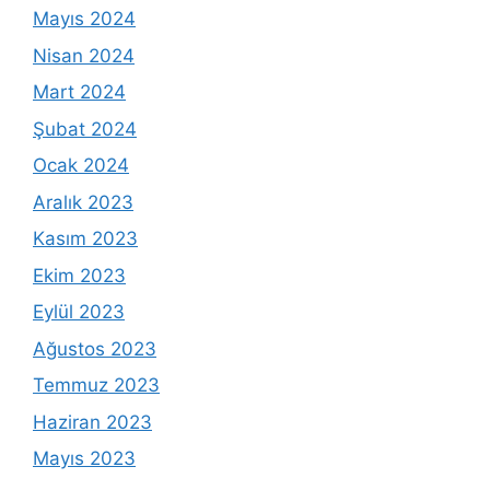
Mayıs 2024
Nisan 2024
Mart 2024
Şubat 2024
Ocak 2024
Aralık 2023
Kasım 2023
Ekim 2023
Eylül 2023
Ağustos 2023
Temmuz 2023
Haziran 2023
Mayıs 2023