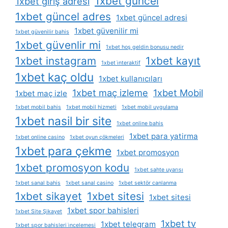
1xbet güncel
1xbet giriş adresi
1xbet güncel adres
1xbet güncel adresi
1xbet güvenilir mi
1xbet güvenilir bahis
1xbet güvenlir mi
1xbet hoş geldin bonusu nedir
1xbet instagram
1xbet kayıt
1xbet i̇nteraktif
1xbet kaç oldu
1xbet kullanıcıları
1xbet maç izleme
1xbet Mobil
1xbet maç izle
1xbet mobil bahis
1xbet mobil hizmeti
1xbet mobil uygulama
1xbet nasil bir site
1xbet online bahis
1xbet para yatirma
1xbet online casino
1xbet oyun çökmeleri
1xbet para çekme
1xbet promosyon
1xbet promosyon kodu
1xbet sahte uyarısı
1xbet sanal bahis
1xbet sanal casino
1xbet sektör canlanma
1xbet sikayet
1xbet sitesi
1xbet sitesi
1xbet spor bahisleri
1xbet Site Şikayet
1xbet tv
1xbet telegram
1xbet spor bahisleri i̇ncelemesi