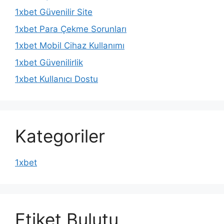
1xbet Güvenilir Site
1xbet Para Çekme Sorunları
1xbet Mobil Cihaz Kullanımı
1xbet Güvenilirlik
1xbet Kullanıcı Dostu
Kategoriler
1xbet
Etiket Bulutu