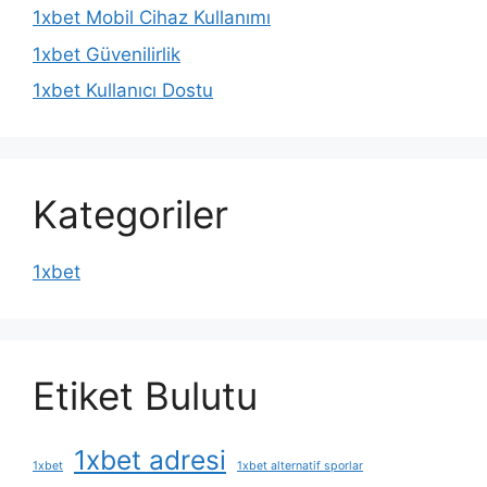
1xbet Mobil Cihaz Kullanımı
1xbet Güvenilirlik
1xbet Kullanıcı Dostu
Kategoriler
1xbet
Etiket Bulutu
1xbet adresi
1xbet
1xbet alternatif sporlar