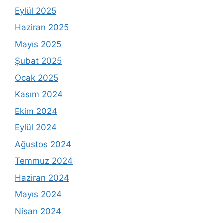
Eylül 2025
Haziran 2025
Mayıs 2025
Şubat 2025
Ocak 2025
Kasım 2024
Ekim 2024
Eylül 2024
Ağustos 2024
Temmuz 2024
Haziran 2024
Mayıs 2024
Nisan 2024