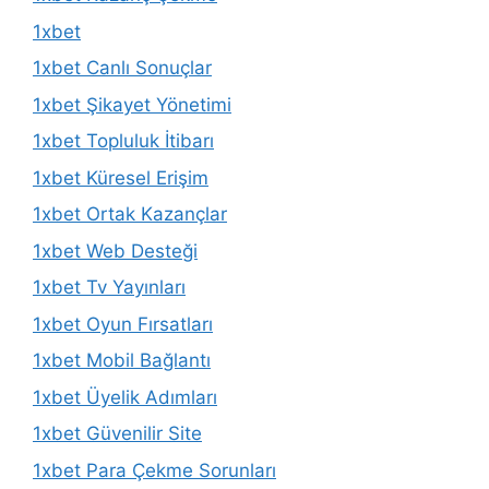
1xbet
1xbet Canlı Sonuçlar
1xbet Şikayet Yönetimi
1xbet Topluluk İtibarı
1xbet Küresel Erişim
1xbet Ortak Kazançlar
1xbet Web Desteği
1xbet Tv Yayınları
1xbet Oyun Fırsatları
1xbet Mobil Bağlantı
1xbet Üyelik Adımları
1xbet Güvenilir Site
1xbet Para Çekme Sorunları