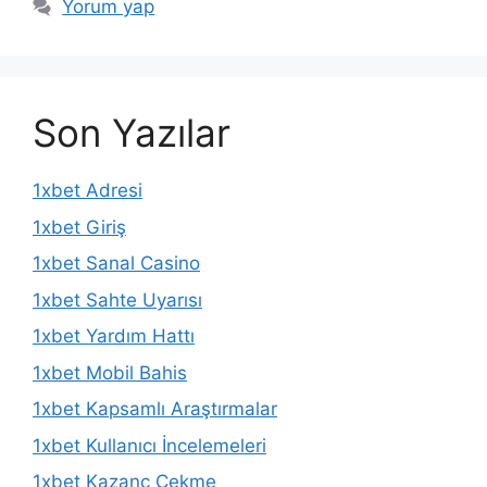
Yorum yap
Son Yazılar
1xbet Adresi
1xbet Giriş
1xbet Sanal Casino
1xbet Sahte Uyarısı
1xbet Yardım Hattı
1xbet Mobil Bahis
1xbet Kapsamlı Araştırmalar
1xbet Kullanıcı İncelemeleri
1xbet Kazanç Çekme