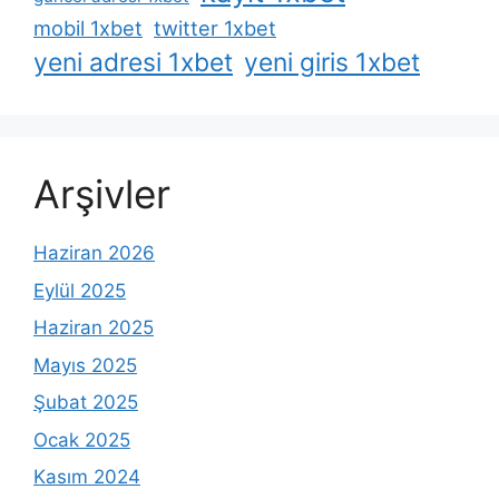
mobil 1xbet
twitter 1xbet
yeni adresi 1xbet
yeni giris 1xbet
Arşivler
Haziran 2026
Eylül 2025
Haziran 2025
Mayıs 2025
Şubat 2025
Ocak 2025
Kasım 2024