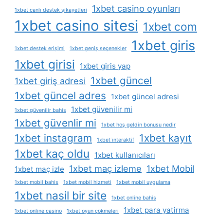
1xbet casino oyunları
1xbet canlı destek şikayetleri
1xbet casino sitesi
1xbet com
1xbet giris
1xbet destek erişimi
1xbet geniş seçenekler
1xbet girisi
1xbet giris yap
1xbet güncel
1xbet giriş adresi
1xbet güncel adres
1xbet güncel adresi
1xbet güvenilir mi
1xbet güvenilir bahis
1xbet güvenlir mi
1xbet hoş geldin bonusu nedir
1xbet instagram
1xbet kayıt
1xbet i̇nteraktif
1xbet kaç oldu
1xbet kullanıcıları
1xbet maç izleme
1xbet Mobil
1xbet maç izle
1xbet mobil bahis
1xbet mobil hizmeti
1xbet mobil uygulama
1xbet nasil bir site
1xbet online bahis
1xbet para yatirma
1xbet online casino
1xbet oyun çökmeleri