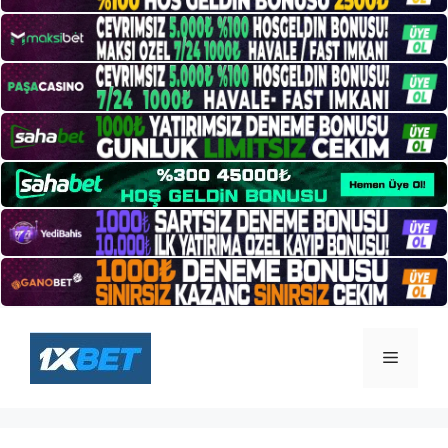
İçeriğe
atla
Menü