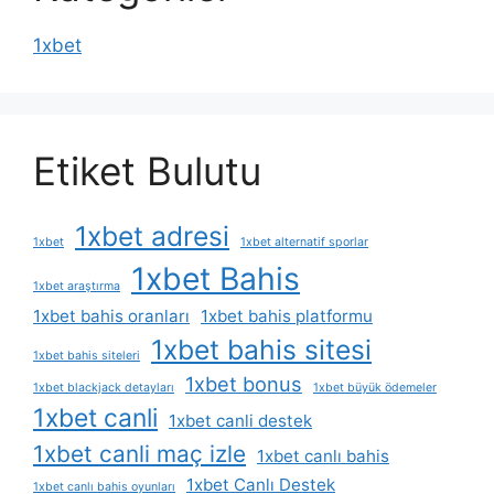
1xbet
Etiket Bulutu
1xbet adresi
1xbet
1xbet alternatif sporlar
1xbet Bahis
1xbet araştırma
1xbet bahis oranları
1xbet bahis platformu
1xbet bahis sitesi
1xbet bahis siteleri
1xbet bonus
1xbet blackjack detayları
1xbet büyük ödemeler
1xbet canli
1xbet canli destek
1xbet canli maç izle
1xbet canlı bahis
1xbet Canlı Destek
1xbet canlı bahis oyunları