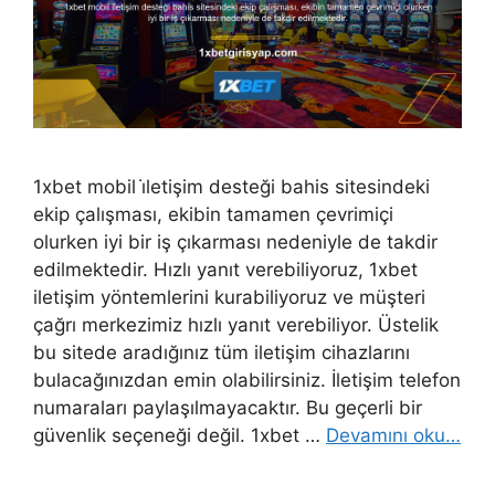
1xbet mobil i̇letişim desteği bahis sitesindeki
ekip çalışması, ekibin tamamen çevrimiçi
olurken iyi bir iş çıkarması nedeniyle de takdir
edilmektedir. Hızlı yanıt verebiliyoruz, 1xbet
iletişim yöntemlerini kurabiliyoruz ve müşteri
çağrı merkezimiz hızlı yanıt verebiliyor. Üstelik
bu sitede aradığınız tüm iletişim cihazlarını
bulacağınızdan emin olabilirsiniz. İletişim telefon
numaraları paylaşılmayacaktır. Bu geçerli bir
güvenlik seçeneği değil. 1xbet …
Devamını oku…