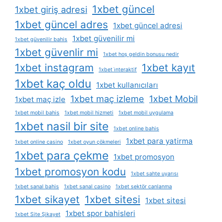
1xbet güncel
1xbet giriş adresi
1xbet güncel adres
1xbet güncel adresi
1xbet güvenilir mi
1xbet güvenilir bahis
1xbet güvenlir mi
1xbet hoş geldin bonusu nedir
1xbet instagram
1xbet kayıt
1xbet i̇nteraktif
1xbet kaç oldu
1xbet kullanıcıları
1xbet maç izleme
1xbet Mobil
1xbet maç izle
1xbet mobil bahis
1xbet mobil hizmeti
1xbet mobil uygulama
1xbet nasil bir site
1xbet online bahis
1xbet para yatirma
1xbet online casino
1xbet oyun çökmeleri
1xbet para çekme
1xbet promosyon
1xbet promosyon kodu
1xbet sahte uyarısı
1xbet sanal bahis
1xbet sanal casino
1xbet sektör canlanma
1xbet sikayet
1xbet sitesi
1xbet sitesi
1xbet spor bahisleri
1xbet Site Şikayet