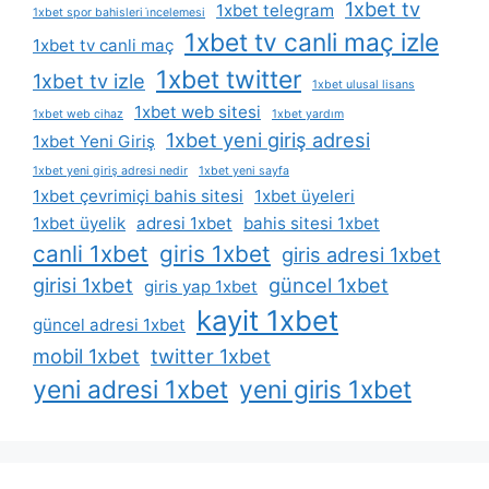
1xbet tv
1xbet telegram
1xbet spor bahisleri i̇ncelemesi
1xbet tv canli maç izle
1xbet tv canli maç
1xbet twitter
1xbet tv izle
1xbet ulusal lisans
1xbet web sitesi
1xbet web cihaz
1xbet yardım
1xbet yeni giriş adresi
1xbet Yeni Giriş
1xbet yeni giriş adresi nedir
1xbet yeni sayfa
1xbet çevrimiçi bahis sitesi
1xbet üyeleri
1xbet üyelik
adresi 1xbet
bahis sitesi 1xbet
canli 1xbet
giris 1xbet
giris adresi 1xbet
girisi 1xbet
güncel 1xbet
giris yap 1xbet
kayit 1xbet
güncel adresi 1xbet
mobil 1xbet
twitter 1xbet
yeni adresi 1xbet
yeni giris 1xbet