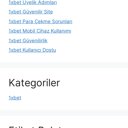
1xbet Üyelik Adımları
1xbet Güvenilir Site
1xbet Para Çekme Sorunları
1xbet Mobil Cihaz Kullanımı
1xbet Güvenilirlik
1xbet Kullanıcı Dostu
Kategoriler
1xbet