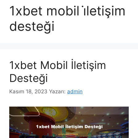
1xbet mobil i̇letişim
desteği
1xbet Mobil İletişim
Desteği
Kasım 18, 2023
Yazarı:
admin