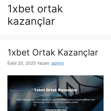
1xbet ortak
kazançlar
1xbet Ortak Kazançlar
Eylül 20, 2025
Yazarı:
admin