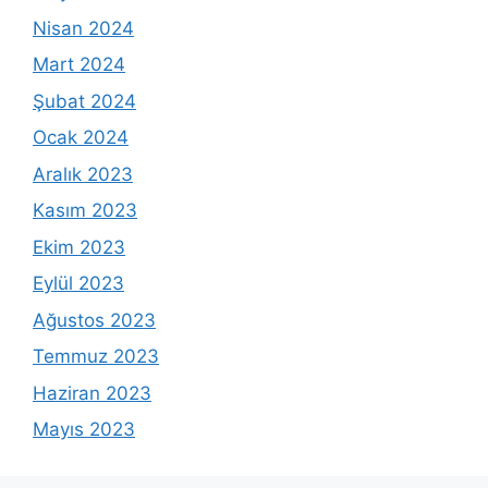
Nisan 2024
Mart 2024
Şubat 2024
Ocak 2024
Aralık 2023
Kasım 2023
Ekim 2023
Eylül 2023
Ağustos 2023
Temmuz 2023
Haziran 2023
Mayıs 2023