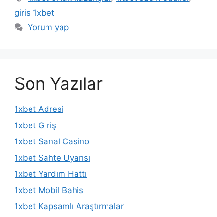
giris 1xbet
Yorum yap
Son Yazılar
1xbet Adresi
1xbet Giriş
1xbet Sanal Casino
1xbet Sahte Uyarısı
1xbet Yardım Hattı
1xbet Mobil Bahis
1xbet Kapsamlı Araştırmalar