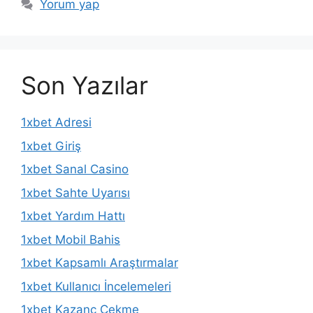
Yorum yap
Son Yazılar
1xbet Adresi
1xbet Giriş
1xbet Sanal Casino
1xbet Sahte Uyarısı
1xbet Yardım Hattı
1xbet Mobil Bahis
1xbet Kapsamlı Araştırmalar
1xbet Kullanıcı İncelemeleri
1xbet Kazanç Çekme