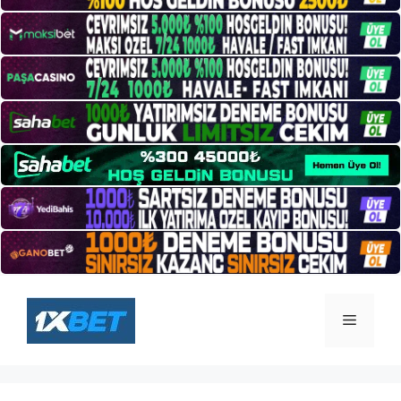
İçeriğe
atla
Menü