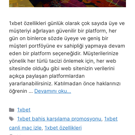
1xbet özellikleri günlük olarak çok sayıda üye ve
müşteriyi ağırlayan güvenilir bir platform, her
gün on binlerce sözde üyeye ve geniş bir
müşteri portföyüne ev sahipliği yapmaya devam
eden bir platform seçeneğidir. Müşterilerinize
yönelik her türlü tacizi önlemek için, her web
sitesinde olduğu gibi web sitenizin verilerini
açıkça paylaşan platformlardan
yararlanabilirsiniz. Katılmadan önce haklarınızı
öğrenin …
Devamını oku…
Kategoriler
1xbet
Etiketler
1xbet bahis karşılama promosyonu
,
1xbet
canli maç izle
,
1xbet özellikleri