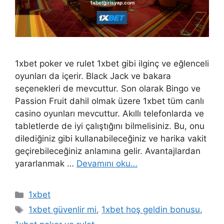
1xbet poker ve rulet 1xbet gibi ilginç ve eğlenceli
oyunları da içerir. Black Jack ve bakara
seçenekleri de mevcuttur. Son olarak Bingo ve
Passion Fruit dahil olmak üzere 1xbet tüm canlı
casino oyunları mevcuttur. Akıllı telefonlarda ve
tabletlerde de iyi çalıştığını bilmelisiniz. Bu, onu
dilediğiniz gibi kullanabileceğiniz ve harika vakit
geçirebileceğiniz anlamına gelir. Avantajlardan
yararlanmak …
Devamını oku…
Kategoriler
1xbet
Etiketler
1xbet güvenlir mi
,
1xbet hoş geldin bonusu
,