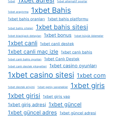
1xbet adresi
1xbet
1xbet alternatif sporlar
1xbet Bahis
1xbet araştırma
1xbet bahis oranları
1xbet bahis platformu
1xbet bahis sitesi
1xbet bahis siteleri
1xbet bonus
1xbet blackjack detayları
1xbet büyük ödemeler
1xbet canli
1xbet canli destek
1xbet canli maç izle
1xbet canlı bahis
1xbet Canlı Destek
1xbet canlı bahis oyunları
1xbet casino oyunları
1xbet canlı destek şikayetleri
1xbet casino sitesi
1xbet com
1xbet giris
1xbet destek erişimi
1xbet geniş seçenekler
1xbet girisi
1xbet giris yap
1xbet güncel
1xbet giriş adresi
1xbet güncel adres
1xbet güncel adresi