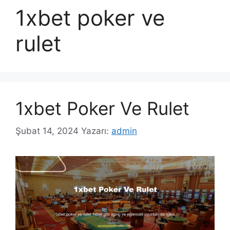
1xbet poker ve
rulet
1xbet Poker Ve Rulet
Şubat 14, 2024
Yazarı:
admin