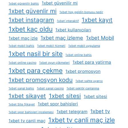
1xbet güvenilir mi
1xbet güvenilir bahis
1xbet güvenlir mi
1xbet hoş geldin bonusu nedir
1xbet instagram
1xbet kayıt
1xbet i̇nteraktif
1xbet kaç oldu
1xbet kullanıcıları
1xbet maç izleme
1xbet Mobil
1xbet maç izle
1xbet mobil bahis
1xbet mobil hizmeti
1xbet mobil uygulama
1xbet nasil bir site
1xbet online bahis
1xbet para yatirma
1xbet online casino
1xbet oyun çökmeleri
1xbet para çekme
1xbet promosyon
1xbet promosyon kodu
1xbet sahte uyarısı
1xbet sanal bahis
1xbet sanal casino
1xbet sektör canlanma
1xbet sikayet
1xbet sitesi
1xbet sitesi
1xbet spor bahisleri
1xbet Site Şikayet
1xbet tv
1xbet telegram
1xbet spor bahisleri i̇ncelemesi
1xbet tv canli maç izle
1xbet tv canli maç