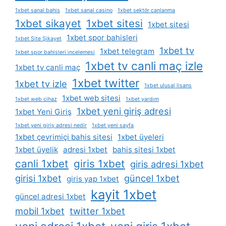
1xbet sanal bahis
1xbet sanal casino
1xbet sektör canlanma
1xbet sikayet
1xbet sitesi
1xbet sitesi
1xbet spor bahisleri
1xbet Site Şikayet
1xbet tv
1xbet telegram
1xbet spor bahisleri i̇ncelemesi
1xbet tv canli maç izle
1xbet tv canli maç
1xbet twitter
1xbet tv izle
1xbet ulusal lisans
1xbet web sitesi
1xbet web cihaz
1xbet yardım
1xbet yeni giriş adresi
1xbet Yeni Giriş
1xbet yeni giriş adresi nedir
1xbet yeni sayfa
1xbet çevrimiçi bahis sitesi
1xbet üyeleri
1xbet üyelik
adresi 1xbet
bahis sitesi 1xbet
canli 1xbet
giris 1xbet
giris adresi 1xbet
girisi 1xbet
güncel 1xbet
giris yap 1xbet
kayit 1xbet
güncel adresi 1xbet
mobil 1xbet
twitter 1xbet