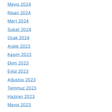
Mayıs 2024
Nisan 2024
Mart 2024
Şubat 2024
Ocak 2024
Aralık 2023
Kasım 2023
Ekim 2023
Eylül 2023
Ağustos 2023
Temmuz 2023
Haziran 2023
Mayıs 2023