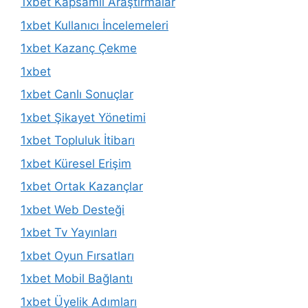
1xbet Kapsamlı Araştırmalar
1xbet Kullanıcı İncelemeleri
1xbet Kazanç Çekme
1xbet
1xbet Canlı Sonuçlar
1xbet Şikayet Yönetimi
1xbet Topluluk İtibarı
1xbet Küresel Erişim
1xbet Ortak Kazançlar
1xbet Web Desteği
1xbet Tv Yayınları
1xbet Oyun Fırsatları
1xbet Mobil Bağlantı
1xbet Üyelik Adımları