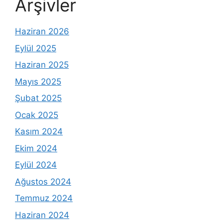
Arşivler
Haziran 2026
Eylül 2025
Haziran 2025
Mayıs 2025
Şubat 2025
Ocak 2025
Kasım 2024
Ekim 2024
Eylül 2024
Ağustos 2024
Temmuz 2024
Haziran 2024