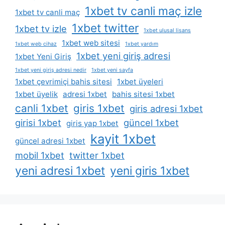
1xbet tv canli maç izle
1xbet tv canli maç
1xbet twitter
1xbet tv izle
1xbet ulusal lisans
1xbet web sitesi
1xbet web cihaz
1xbet yardım
1xbet yeni giriş adresi
1xbet Yeni Giriş
1xbet yeni giriş adresi nedir
1xbet yeni sayfa
1xbet çevrimiçi bahis sitesi
1xbet üyeleri
1xbet üyelik
adresi 1xbet
bahis sitesi 1xbet
canli 1xbet
giris 1xbet
giris adresi 1xbet
girisi 1xbet
güncel 1xbet
giris yap 1xbet
kayit 1xbet
güncel adresi 1xbet
mobil 1xbet
twitter 1xbet
yeni adresi 1xbet
yeni giris 1xbet