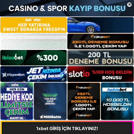
×
1xbet GİRİŞ İÇİN TIKLAYINIZ!