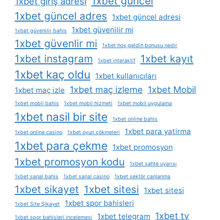
1xbet güncel
1xbet giriş adresi
1xbet güncel adres
1xbet güncel adresi
1xbet güvenilir mi
1xbet güvenilir bahis
1xbet güvenlir mi
1xbet hoş geldin bonusu nedir
1xbet instagram
1xbet kayıt
1xbet i̇nteraktif
1xbet kaç oldu
1xbet kullanıcıları
1xbet maç izleme
1xbet Mobil
1xbet maç izle
1xbet mobil bahis
1xbet mobil hizmeti
1xbet mobil uygulama
1xbet nasil bir site
1xbet online bahis
1xbet para yatirma
1xbet online casino
1xbet oyun çökmeleri
1xbet para çekme
1xbet promosyon
1xbet promosyon kodu
1xbet sahte uyarısı
1xbet sanal bahis
1xbet sanal casino
1xbet sektör canlanma
1xbet sikayet
1xbet sitesi
1xbet sitesi
1xbet spor bahisleri
1xbet Site Şikayet
1xbet tv
1xbet telegram
1xbet spor bahisleri i̇ncelemesi