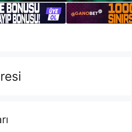
resi
rı