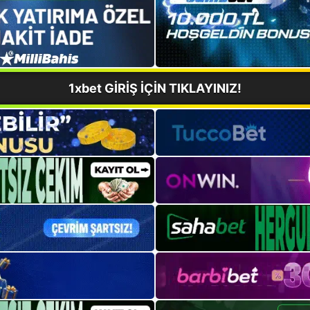
1xbet GİRİŞ İÇİN TIKLAYINIZ!