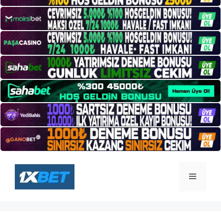
İçeriğe
atla
Menü