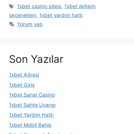
Etiketler
1xbet casino sitesi
,
1xbet i̇letişim
seçenekleri
,
1xbet yardım hattı
Yorum yap
Son Yazılar
1xbet Adresi
1xbet Giriş
1xbet Sanal Casino
1xbet Sahte Uyarısı
1xbet Yardım Hattı
1xbet Mobil Bahis