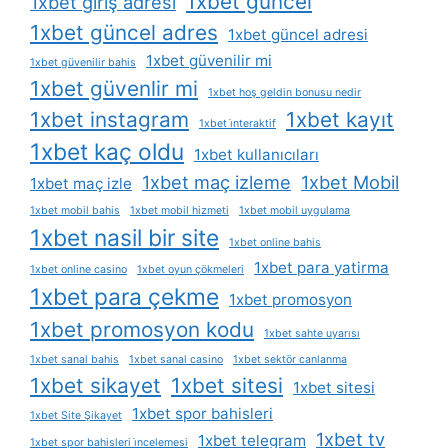
1xbet güncel
1xbet giriş adresi
1xbet güncel adres
1xbet güncel adresi
1xbet güvenilir mi
1xbet güvenilir bahis
1xbet güvenlir mi
1xbet hoş geldin bonusu nedir
1xbet instagram
1xbet kayıt
1xbet i̇nteraktif
1xbet kaç oldu
1xbet kullanıcıları
1xbet maç izleme
1xbet Mobil
1xbet maç izle
1xbet mobil bahis
1xbet mobil hizmeti
1xbet mobil uygulama
1xbet nasil bir site
1xbet online bahis
1xbet para yatirma
1xbet online casino
1xbet oyun çökmeleri
1xbet para çekme
1xbet promosyon
1xbet promosyon kodu
1xbet sahte uyarısı
1xbet sanal bahis
1xbet sanal casino
1xbet sektör canlanma
1xbet sikayet
1xbet sitesi
1xbet sitesi
1xbet spor bahisleri
1xbet Site Şikayet
1xbet tv
1xbet telegram
1xbet spor bahisleri i̇ncelemesi