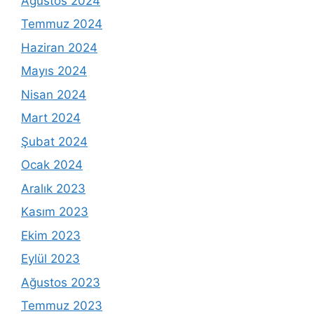
Ağustos 2024
Temmuz 2024
Haziran 2024
Mayıs 2024
Nisan 2024
Mart 2024
Şubat 2024
Ocak 2024
Aralık 2023
Kasım 2023
Ekim 2023
Eylül 2023
Ağustos 2023
Temmuz 2023