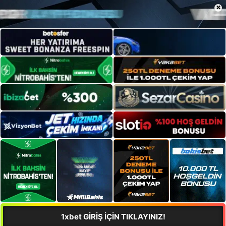
×
1xbet GİRİŞ İÇİN TIKLAYINIZ!