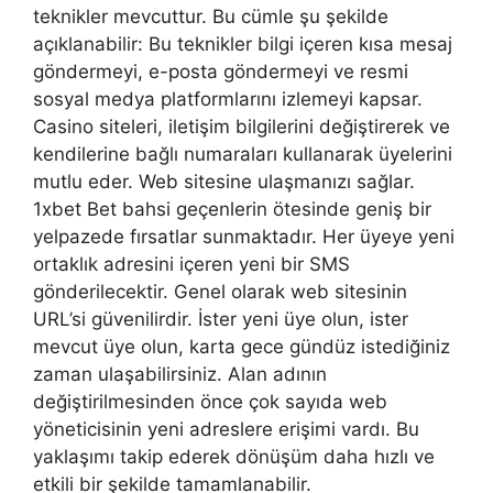
teknikler mevcuttur. Bu cümle şu şekilde
açıklanabilir: Bu teknikler bilgi içeren kısa mesaj
göndermeyi, e-posta göndermeyi ve resmi
sosyal medya platformlarını izlemeyi kapsar.
Casino siteleri, iletişim bilgilerini değiştirerek ve
kendilerine bağlı numaraları kullanarak üyelerini
mutlu eder. Web sitesine ulaşmanızı sağlar.
1xbet Bet bahsi geçenlerin ötesinde geniş bir
yelpazede fırsatlar sunmaktadır. Her üyeye yeni
ortaklık adresini içeren yeni bir SMS
gönderilecektir. Genel olarak web sitesinin
URL’si güvenilirdir. İster yeni üye olun, ister
mevcut üye olun, karta gece gündüz istediğiniz
zaman ulaşabilirsiniz. Alan adının
değiştirilmesinden önce çok sayıda web
yöneticisinin yeni adreslere erişimi vardı. Bu
yaklaşımı takip ederek dönüşüm daha hızlı ve
etkili bir şekilde tamamlanabilir.