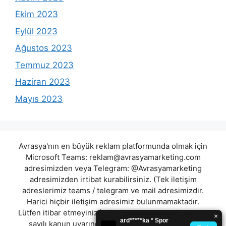
Ekim 2023
Eylül 2023
Ağustos 2023
Temmuz 2023
Haziran 2023
Mayıs 2023
Avrasya'nın en büyük reklam platformunda olmak için
Microsoft Teams:
reklam@avrasyamarketing.com
adresimizden veya Telegram: @Avrasyamarketing
adresimizden irtibat kurabilirsiniz. (Tek iletişim
adreslerimiz teams / telegram ve mail adresimizdir.
Harici hiçbir iletişim adresimiz bulunmamaktadır.
Lütfen itibar etmeyiniz.) Türkiye yasalarına göre 7258
sayılı kanun uyarınca yasa dışı bahis oynamanın