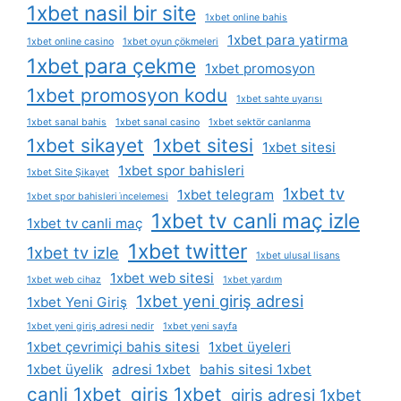
1xbet nasil bir site
1xbet online bahis
1xbet para yatirma
1xbet online casino
1xbet oyun çökmeleri
1xbet para çekme
1xbet promosyon
1xbet promosyon kodu
1xbet sahte uyarısı
1xbet sanal bahis
1xbet sanal casino
1xbet sektör canlanma
1xbet sikayet
1xbet sitesi
1xbet sitesi
1xbet spor bahisleri
1xbet Site Şikayet
1xbet tv
1xbet telegram
1xbet spor bahisleri i̇ncelemesi
1xbet tv canli maç izle
1xbet tv canli maç
1xbet twitter
1xbet tv izle
1xbet ulusal lisans
1xbet web sitesi
1xbet web cihaz
1xbet yardım
1xbet yeni giriş adresi
1xbet Yeni Giriş
1xbet yeni giriş adresi nedir
1xbet yeni sayfa
1xbet çevrimiçi bahis sitesi
1xbet üyeleri
1xbet üyelik
adresi 1xbet
bahis sitesi 1xbet
canli 1xbet
giris 1xbet
giris adresi 1xbet