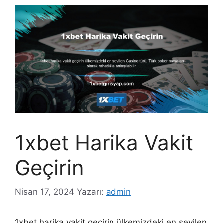
1xbet Harika Vakit
Geçirin
Nisan 17, 2024
Yazarı:
admin
1xbet harika vakit geçirin ülkemizdeki en sevilen