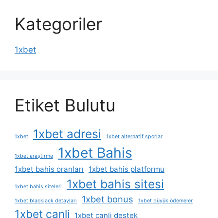
Kategoriler
1xbet
Etiket Bulutu
1xbet adresi
1xbet
1xbet alternatif sporlar
1xbet Bahis
1xbet araştırma
1xbet bahis oranları
1xbet bahis platformu
1xbet bahis sitesi
1xbet bahis siteleri
1xbet bonus
1xbet blackjack detayları
1xbet büyük ödemeler
1xbet canli
1xbet canli destek