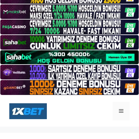
İçeriğe
atla
Menü