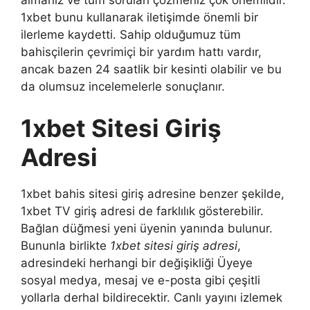
almanız ve tüm soruları çözmeniz çok önemlidir.
1xbet bunu kullanarak iletişimde önemli bir
ilerleme kaydetti. Sahip olduğumuz tüm
bahisçilerin çevrimiçi bir yardım hattı vardır,
ancak bazen 24 saatlik bir kesinti olabilir ve bu
da olumsuz incelemelerle sonuçlanır.
1xbet Sitesi Giriş
Adresi
1xbet bahis sitesi giriş adresine benzer şekilde,
1xbet TV giriş adresi de farklılık gösterebilir.
Bağlan düğmesi yeni üyenin yanında bulunur.
Bununla birlikte
1xbet sitesi giriş adresi
,
adresindeki herhangi bir değişikliği Üyeye
sosyal medya, mesaj ve e-posta gibi çeşitli
yollarla derhal bildirecektir. Canlı yayını izlemek