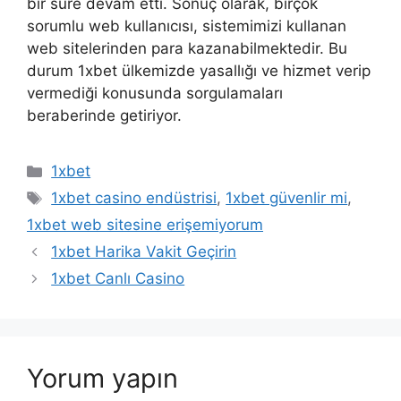
bir süre devam etti. Sonuç olarak, birçok
sorumlu web kullanıcısı, sistemimizi kullanan
web sitelerinden para kazanabilmektedir. Bu
durum 1xbet ülkemizde yasallığı ve hizmet verip
vermediği konusunda sorgulamaları
beraberinde getiriyor.
Kategoriler
1xbet
Etiketler
1xbet casino endüstrisi
,
1xbet güvenlir mi
,
1xbet web sitesine erişemiyorum
1xbet Harika Vakit Geçirin
1xbet Canlı Casino
Yorum yapın