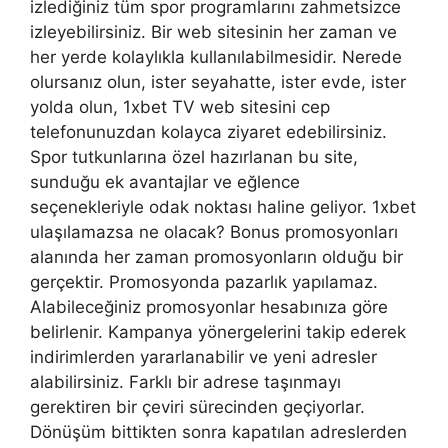
izlediğiniz tüm spor programlarını zahmetsizce
izleyebilirsiniz. Bir web sitesinin her zaman ve
her yerde kolaylıkla kullanılabilmesidir. Nerede
olursanız olun, ister seyahatte, ister evde, ister
yolda olun, 1xbet TV web sitesini cep
telefonunuzdan kolayca ziyaret edebilirsiniz.
Spor tutkunlarına özel hazırlanan bu site,
sunduğu ek avantajlar ve eğlence
seçenekleriyle odak noktası haline geliyor. 1xbet
ulaşılamazsa ne olacak? Bonus promosyonları
alanında her zaman promosyonların olduğu bir
gerçektir. Promosyonda pazarlık yapılamaz.
Alabileceğiniz promosyonlar hesabınıza göre
belirlenir. Kampanya yönergelerini takip ederek
indirimlerden yararlanabilir ve yeni adresler
alabilirsiniz. Farklı bir adrese taşınmayı
gerektiren bir çeviri sürecinden geçiyorlar.
Dönüşüm bittikten sonra kapatılan adreslerden