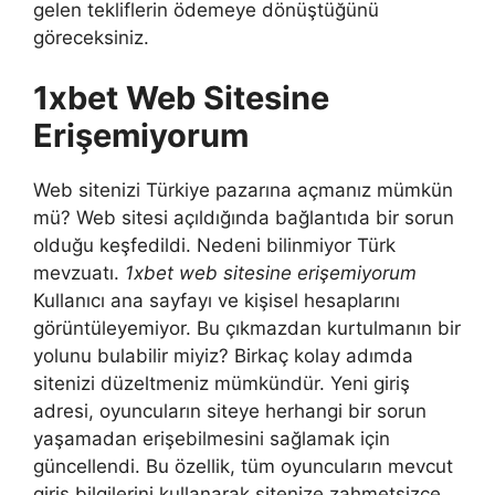
gelen tekliflerin ödemeye dönüştüğünü
göreceksiniz.
1xbet Web Sitesine
Erişemiyorum
Web sitenizi Türkiye pazarına açmanız mümkün
mü? Web sitesi açıldığında bağlantıda bir sorun
olduğu keşfedildi. Nedeni bilinmiyor Türk
mevzuatı.
1xbet web sitesine erişemiyorum
Kullanıcı ana sayfayı ve kişisel hesaplarını
görüntüleyemiyor. Bu çıkmazdan kurtulmanın bir
yolunu bulabilir miyiz? Birkaç kolay adımda
sitenizi düzeltmeniz mümkündür. Yeni giriş
adresi, oyuncuların siteye herhangi bir sorun
yaşamadan erişebilmesini sağlamak için
güncellendi. Bu özellik, tüm oyuncuların mevcut
giriş bilgilerini kullanarak sitenize zahmetsizce