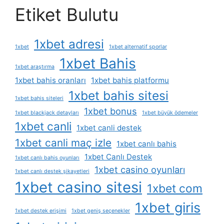
Etiket Bulutu
1xbet adresi
1xbet
1xbet alternatif sporlar
1xbet Bahis
1xbet araştırma
1xbet bahis oranları
1xbet bahis platformu
1xbet bahis sitesi
1xbet bahis siteleri
1xbet bonus
1xbet blackjack detayları
1xbet büyük ödemeler
1xbet canli
1xbet canli destek
1xbet canli maç izle
1xbet canlı bahis
1xbet Canlı Destek
1xbet canlı bahis oyunları
1xbet casino oyunları
1xbet canlı destek şikayetleri
1xbet casino sitesi
1xbet com
1xbet giris
1xbet destek erişimi
1xbet geniş seçenekler