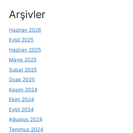
Arşivler
Haziran 2026
Eylül 2025
Haziran 2025
Mayıs 2025
Şubat 2025
Ocak 2025
Kasım 2024
Ekim 2024
Eylül 2024
Ağustos 2024
Temmuz 2024