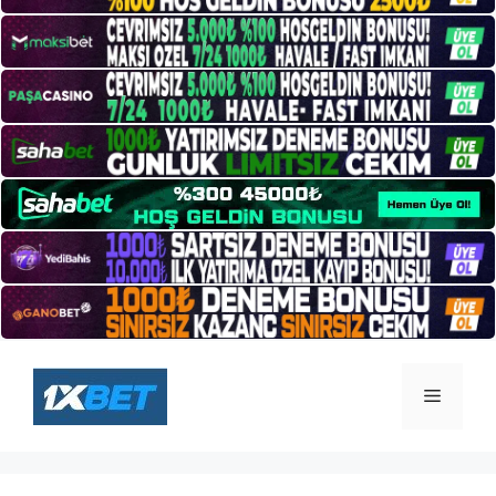
İçeriğe
atla
Menü