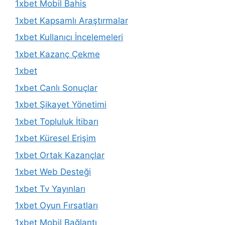
1xbet Mobil Bahis
1xbet Kapsamlı Araştırmalar
1xbet Kullanıcı İncelemeleri
1xbet Kazanç Çekme
1xbet
1xbet Canlı Sonuçlar
1xbet Şikayet Yönetimi
1xbet Topluluk İtibarı
1xbet Küresel Erişim
1xbet Ortak Kazançlar
1xbet Web Desteği
1xbet Tv Yayınları
1xbet Oyun Fırsatları
1xbet Mobil Bağlantı