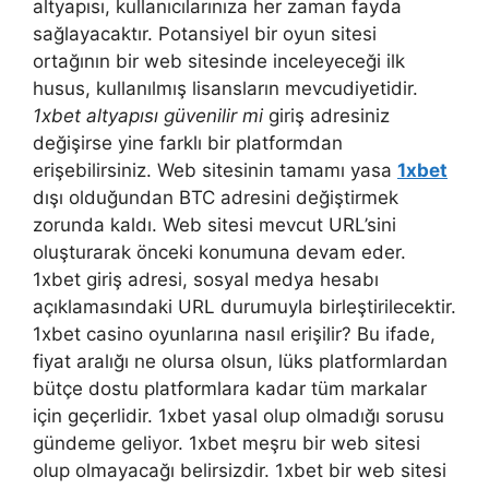
altyapısı, kullanıcılarınıza her zaman fayda
sağlayacaktır. Potansiyel bir oyun sitesi
ortağının bir web sitesinde inceleyeceği ilk
husus, kullanılmış lisansların mevcudiyetidir.
1xbet altyapısı güvenilir mi
giriş adresiniz
değişirse yine farklı bir platformdan
erişebilirsiniz. Web sitesinin tamamı yasa
1xbet
dışı olduğundan BTC adresini değiştirmek
zorunda kaldı. Web sitesi mevcut URL’sini
oluşturarak önceki konumuna devam eder.
1xbet giriş adresi, sosyal medya hesabı
açıklamasındaki URL durumuyla birleştirilecektir.
1xbet casino oyunlarına nasıl erişilir? Bu ifade,
fiyat aralığı ne olursa olsun, lüks platformlardan
bütçe dostu platformlara kadar tüm markalar
için geçerlidir. 1xbet yasal olup olmadığı sorusu
gündeme geliyor. 1xbet meşru bir web sitesi
olup olmayacağı belirsizdir. 1xbet bir web sitesi