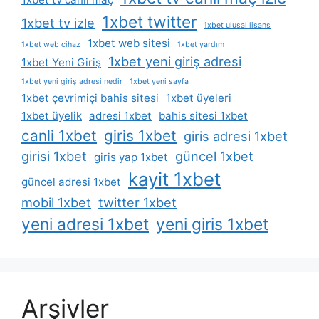
1xbet twitter
1xbet tv izle
1xbet ulusal lisans
1xbet web sitesi
1xbet web cihaz
1xbet yardım
1xbet yeni giriş adresi
1xbet Yeni Giriş
1xbet yeni giriş adresi nedir
1xbet yeni sayfa
1xbet çevrimiçi bahis sitesi
1xbet üyeleri
1xbet üyelik
adresi 1xbet
bahis sitesi 1xbet
canli 1xbet
giris 1xbet
giris adresi 1xbet
girisi 1xbet
güncel 1xbet
giris yap 1xbet
kayit 1xbet
güncel adresi 1xbet
mobil 1xbet
twitter 1xbet
yeni adresi 1xbet
yeni giris 1xbet
Arşivler