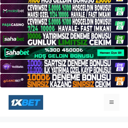
İçeriğe
atla
Menü