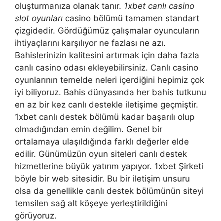
oluşturmanıza olanak tanır.
1xbet canlı casino
slot oyunları
casino bölümü tamamen standart
çizgidedir. Gördüğümüz çalışmalar oyuncuların
ihtiyaçlarını karşılıyor ne fazlası ne azı.
Bahislerinizin kalitesini artırmak için daha fazla
canlı casino odası ekleyebilirsiniz. Canlı casino
oyunlarının temelde neleri içerdiğini hepimiz çok
iyi biliyoruz. Bahis dünyasında her bahis tutkunu
en az bir kez canlı destekle iletişime geçmiştir.
1xbet canlı destek bölümü kadar başarılı olup
olmadığından emin değilim. Genel bir
ortalamaya ulaşıldığında farklı değerler elde
edilir. Günümüzün oyun siteleri canlı destek
hizmetlerine büyük yatırım yapıyor. 1xbet Şirketi
böyle bir web sitesidir. Bu bir iletişim unsuru
olsa da genellikle canlı destek bölümünün siteyi
temsilen sağ alt köşeye yerleştirildiğini
görüyoruz.