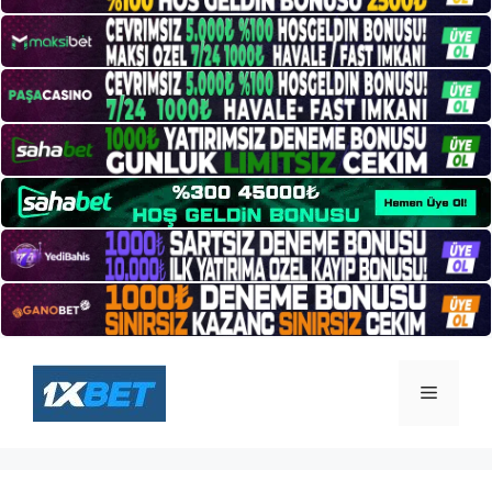
İçeriğe
atla
Menü