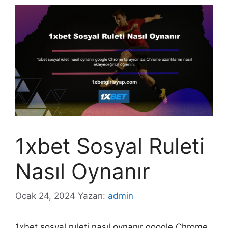
1xbet Sosyal Ruleti
Nasıl Oynanır
Ocak 24, 2024
Yazarı:
admin
1xbet sosyal ruleti nasıl oynanır google Chrome