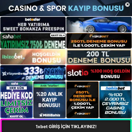
×
1xbet GİRİŞ İÇİN TIKLAYINIZ!