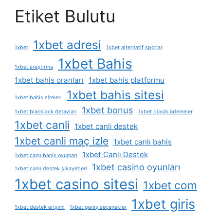
Etiket Bulutu
1xbet adresi
1xbet
1xbet alternatif sporlar
1xbet Bahis
1xbet araştırma
1xbet bahis oranları
1xbet bahis platformu
1xbet bahis sitesi
1xbet bahis siteleri
1xbet bonus
1xbet blackjack detayları
1xbet büyük ödemeler
1xbet canli
1xbet canli destek
1xbet canli maç izle
1xbet canlı bahis
1xbet Canlı Destek
1xbet canlı bahis oyunları
1xbet casino oyunları
1xbet canlı destek şikayetleri
1xbet casino sitesi
1xbet com
1xbet giris
1xbet destek erişimi
1xbet geniş seçenekler