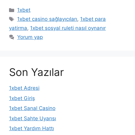
Kategoriler
1xbet
Etiketler
1xbet casino sağlayıcıları
,
1xbet para
yatirma
,
1xbet sosyal ruleti nasıl oynanır
Yorum yap
Son Yazılar
1xbet Adresi
1xbet Giriş
1xbet Sanal Casino
1xbet Sahte Uyarısı
1xbet Yardım Hattı