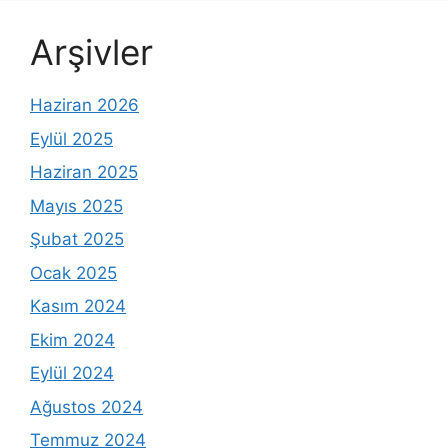
Arşivler
Haziran 2026
Eylül 2025
Haziran 2025
Mayıs 2025
Şubat 2025
Ocak 2025
Kasım 2024
Ekim 2024
Eylül 2024
Ağustos 2024
Temmuz 2024