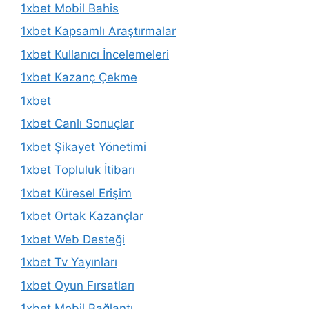
1xbet Mobil Bahis
1xbet Kapsamlı Araştırmalar
1xbet Kullanıcı İncelemeleri
1xbet Kazanç Çekme
1xbet
1xbet Canlı Sonuçlar
1xbet Şikayet Yönetimi
1xbet Topluluk İtibarı
1xbet Küresel Erişim
1xbet Ortak Kazançlar
1xbet Web Desteği
1xbet Tv Yayınları
1xbet Oyun Fırsatları
1xbet Mobil Bağlantı