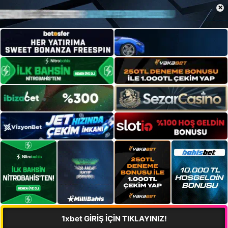
×
1xbet GİRİŞ İÇİN TIKLAYINIZ!