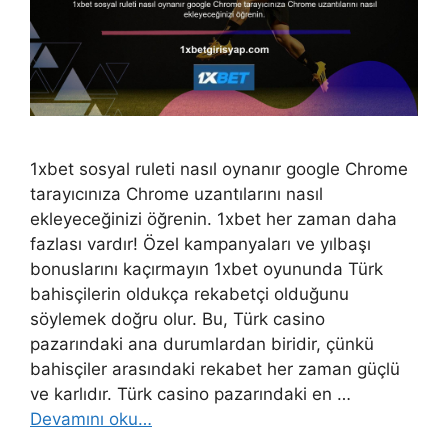
1xbet sosyal ruleti nasıl oynanır google Chrome
tarayıcınıza Chrome uzantılarını nasıl
ekleyeceğinizi öğrenin. 1xbet her zaman daha
fazlası vardır! Özel kampanyaları ve yılbaşı
bonuslarını kaçırmayın 1xbet oyununda Türk
bahisçilerin oldukça rekabetçi olduğunu
söylemek doğru olur. Bu, Türk casino
pazarındaki ana durumlardan biridir, çünkü
bahisçiler arasındaki rekabet her zaman güçlü
ve karlıdır. Türk casino pazarındaki en …
Devamını oku…